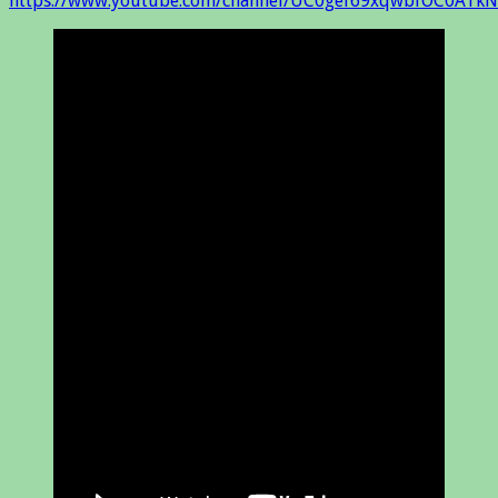
https://www.youtube.com/channel/UC0gef69xqwbfOC0ATkN