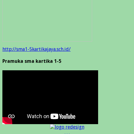
http://sma1-5kartikajaya.sch.id/
Pramuka sma kartika 1-5
. . .