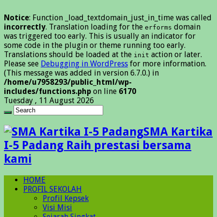
Notice
: Function _load_textdomain_just_in_time was called
incorrectly
. Translation loading for the
domain
erforms
was triggered too early. This is usually an indicator for
some code in the plugin or theme running too early.
Translations should be loaded at the
action or later.
init
Please see
Debugging in WordPress
for more information.
(This message was added in version 6.7.0.) in
/home/u7958293/public_html/wp-
includes/functions.php
on line
6170
Tuesday , 11 August 2026
SMA Kartika
I-5 Padang Raih prestasi bersama
kami
HOME
PROFIL SEKOLAH
Profil Kepsek
Visi Misi
Sejarah Singkat