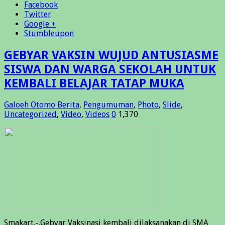
Facebook
Twitter
Google +
Stumbleupon
GEBYAR VAKSIN WUJUD ANTUSIASME
SISWA DAN WARGA SEKOLAH UNTUK
KEMBALI BELAJAR TATAP MUKA
Galoeh Otomo
Berita
,
Pengumuman
,
Photo
,
Slide
,
Uncategorized
,
Video
,
Videos
0
1,370
Smakart,-.Gebyar Vaksinasi kembali dilaksanakan di SMA