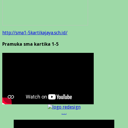
http://sma1-5kartikajaya.sch.id/
Pramuka sma kartika 1-5
. . .