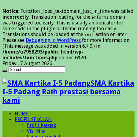
Notice
: Function _load_textdomain_just_in_time was called
incorrectly
. Translation loading for the
domain
erforms
was triggered too early. This is usually an indicator for
some code in the plugin or theme running too early.
Translations should be loaded at the
action or later.
init
Please see
Debugging in WordPress
for more information.
(This message was added in version 6.7.0.) in
/home/u7958293/public_html/wp-
includes/functions.php
on line
6170
Friday , 7 August 2026
SMA Kartika
I-5 Padang Raih prestasi bersama
kami
HOME
PROFIL SEKOLAH
Profil Kepsek
Visi Misi
Sejarah Singkat