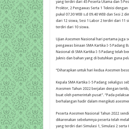
yang terdiri dari 45 Peserta Utama dan 5 
Proktor, 2 Pengawas Serta 1 Teknisi dengan
pukul 07.30 WIB s.d 09.40 WIB dan Sesi 2 dimu
dari 12 siswa, Sesi 1 Labor 2 terdiri dari 11 
terdiri dari 10 siswa.
Ujian Asesmen Nasional hari pertama juga s
pengawas binaan SMA Kartika I-5 Padang Ba
Nasional di SMA Kartika I-5 Padang telah be
Juknis dan bahan yang di butuhkan guna pe
“Diharapkan untuk hari kedua Asesmen besok
Kepala SMA Kartika I-5 Padang sekaligus 
Asesmen Tahun 2022 berjalan dengan tertib,
buat oleh pemerintah pusat”. “Pada pelaksan
berhalangan hadir dalam mengikuti asesmen na
Peserta Asesmen Nasional Tahun 2022 sendir
dikarenakan sebelumnya peserta telah melak
yang terdiri dari Simulasi 1, Simulasi 2 se