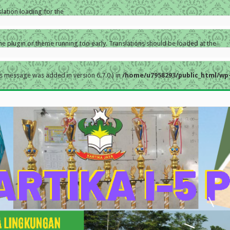
slation loading for the
the plugin or theme running too early. Translations should be loaded at the
s message was added in version 6.7.0.) in
/home/u7958293/public_html/wp-