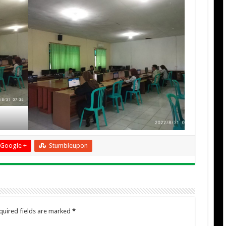
Google +
Stumbleupon
quired fields are marked
*