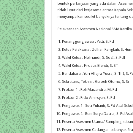
bentuk pertanyaan yang ada dalam Asesmen
tidak luput dari kerjasama antara Kepala Sek
menyampaikan sedikit banyaknya tentang 
Pelaksanaan Asesmen Nasional SMA Kartika I
Penanggungjawab : Yetti, S. Pd
Ketua Pelaksana : Zulhan Rangkuti, S. Hum
Wakil Ketua : Nofriandi, S. SosI, S. PdI
Wakil Ketua : Firdaus Efendi, S. ST
Bendahara : Yori Alfajra Yusra, S. ThI, S. P
Sekretaris, Teknisi : Galoeh Otomo, S. Si
Proktor 1 : Roli Maizendra, M. Pd
Proktor 2 : Rido Amirsyah, S. Pd
Pengawas 1 : Suci Yulianti, S. Pd Asal Se
Pengawas 2 : Reni Surya Dasrul, S. Pd As
Peserta Asesmen Utama/ Sampling seban
Peserta Asesmen Cadangan sebanyak 5 s