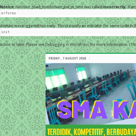
Notice
: Function _load_textdomain_just_in_time was called
incorrectly
. Tran
erforms
domain was triggered too early. This is usually an indicator for some code in 
init
action or later. Please see
Debugging in WordPress
for more information. (Thi
FRIDAY , 7 AUGUST 2026