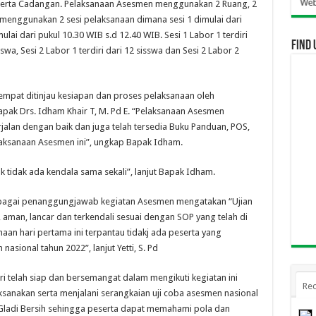
Selamat Datang Di Website SMA Kartika I
Peserta Cadangan. Pelaksanaan Asesmen menggunakan 2 Ruang, 2
 menggunakan 2 sesi pelaksanaan dimana sesi 1 dimulai dari
lai dari pukul 10.30 WIB s.d 12.40 WIB. Sesi 1 Labor 1 terdiri
Find 
siswa, Sesi 2 Labor 1 terdiri dari 12 sisswa dan Sesi 2 Labor 2
empat ditinjau kesiapan dan proses pelaksanaan oleh
pak Drs. Idham Khair T, M. Pd E. “Pelaksanaan Asesmen
rjalan dengan baik dan juga telah tersedia Buku Panduan, POS,
laksanaan Asesmen ini”, ungkap Bapak Idham.
 tidak ada kendala sama sekali”, lanjut Bapak Idham.
sebagai penanggungjawab kegiatan Asesmen mengatakan “Ujian
 aman, lancar dan terkendali sesuai dengan SOP yang telah di
aan hari pertama ini terpantau tidakj ada peserta yang
sional tahun 2022”, lanjut Yetti, S. Pd
i telah siap dan bersemangat dalam mengikuti kegiatan ini
Rec
sanakan serta menjalani serangkaian uji coba asesmen nasional
rta Gladi Bersih sehingga peserta dapat memahami pola dan