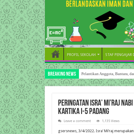
PROFIL SEKOLAH
STAF PENGAJAR
Breaking News
Pelantikan Anggota, Bantara, 
PERINGATAN ISRA’ MI’RAJ NA
KARTIKA I-5 PADANG
Leave a comment
1,135 Views
gsersnews, 3/4/2022. Isra’ Mi’raj merupakan