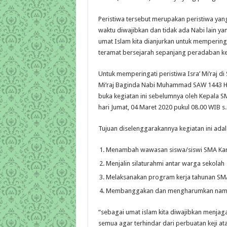
Peristiwa tersebut merupakan peristiwa yang
waktu diwajibkan dan tidak ada Nabi lain y
umat Islam kita dianjurkan untuk mempering
teramat bersejarah sepanjang peradaban k
Untuk memperingati peristiwa Isra’ Mi’raj d
Mi’raj Baginda Nabi Muhammad SAW 1443 H / 
buka kegiatan ini sebelumnya oleh Kepala SMA
hari Jumat, 04 Maret 2020 pukul 08.00 WIB s
Tujuan diselenggarakannya kegiatan ini adal
Menambah wawasan siswa/siswi SMA Kart
Menjalin silaturahmi antar warga sekolah
Melaksanakan program kerja tahunan SMA
Membanggakan dan mengharumkan nama b
“sebagai umat islam kita diwajibkan menjaga
semua agar terhindar dari perbuatan keji at