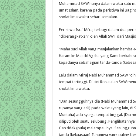
Muhammad SAW hanya dalam waktu satu malam
umat Islam, karena pada peristiwa ini Ba
sholat lima waktu sehari semalam.
Peristiwa Isra’ Mi’raj terbagi dalam dua p
“diberangkatkan” oleh Allah SWT dari Masjid
“Maha suci Allah yang menjalankan hamba-N
Haram ke Majidil Agsha yang Kami berkahi s
kepadanya sebahagian tanda-tanda (kebesaran
Lalu dalam Mi’raj Nabi Muhammad SAW “dina
tempat tertinggi. Di sini Rosulullah SAW me
sholat lima waktu.
“Dan sesungguhnya dia (Nabi Muhammad SAW) 
rupanya yang asli) pada waktu yang lain, di S
Muntaha) ada syurga tempat tinggal. (Dia meli
diliputi oleh suatu selubung. Penglihatannya 
Gan tidak (pula) melampauinya. Sesungguhny
tanda (kekuasaan) Tuhannya yang paling bes