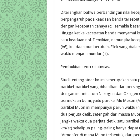
Diterangkan bahwa perbandingan nilai kece
berpengaruh pada keadaan benda tersebut. S
dengan kecepatan cahaya (c), semakin besar 
Hingga ketika kecepatan benda menyamai ke
satu keadaan nol. Demikian, namun jika ke
(V6), keadaan pun berubah. Efek yang diala
waktu menjadi mundur (-t).
Pembuktian teori relativitas.
Studi tentang sinar kosmis merupakan satu p
partikel-partikel yang dihasilkan dari persi
dengan inti-inti atom Nitrogen dan Oksigen d
permukaan bumi, yaitu partikel Mu Meson (
partikel Muon ini mempunyai paruh waktu (ha
dua perjuta detik, setengah dari massa Muo
jangka waktu dua perjuta detik, satu partik
km/at) sekalipun paling-paling hanya dapat 
“Atmosfer di mana Muon terbentuk, dari p