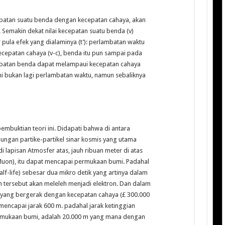
patan suatu benda dengan kecepatan cahaya, akan
emakin dekat nilai kecepatan suatu benda (v)
pula efek yang dialaminya (t’): perlambatan waktu
cepatan cahaya (v-c), benda itu pun sampai pada
cepatan benda dapat melampaui kecepatan cahaya
mi bukan lagi perlambatan waktu, namun sebaliknya
embuktian teori ini. Didapati bahwa di antara
ngungan partike-partikel sinar kosmis yang utama
i lapisan Atmosfer atas, jauh ribuan meter di atas
Muon), itu dapat mencapai permukaan bumi. Padahal
lf-life) sebesar dua mikro detik yang artinya dalam
n tersebut akan meleleh menjadi elektron. Dan dalam
el yang bergerak dengan kecepatan cahaya (£ 300.000
mencapai jarak 600 m. padahal jarak ketinggian
ermukaan bumi, adalah 20.000 m yang mana dengan