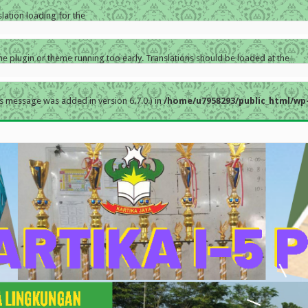
slation loading for the
the plugin or theme running too early. Translations should be loaded at the
s message was added in version 6.7.0.) in
/home/u7958293/public_html/wp-