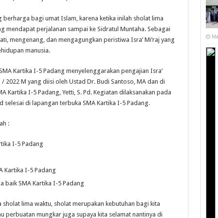
 berharga bagi umat Islam, karena ketika inilah sholat lima
ang mendapat perjalanan sampai ke Sidratul Muntaha. Sebagai
Ma
ati, mengenang, dan mengagungkan peristiwa Isra’ Mi’raj yang
ehidupan manusia.
i SMA Kartika I-5 Padang menyelenggarakan pengajian Isra’
2022 M yang diisi oleh Ustad Dr. Budi Santoso, MA dan di
 Kartika I-5 Padang, Yetti, S. Pd. Kegiatan dilaksanakan pada
.d selesai di lapangan terbuka SMA Kartika I-5 Padang.
ah :
ika I-5 Padang
 Kartika I-5 Padang
aik SMA Kartika I-5 Padang
 sholat lima waktu, sholat merupakan kebutuhan bagi kita
au perbuatan mungkar juga supaya kita selamat nantinya di