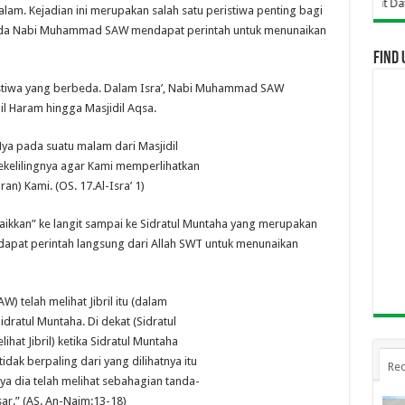
Selamat Datang Di Website 
. Kejadian ini merupakan salah satu peristiwa penting bagi
ginda Nabi Muhammad SAW mendapat perintah untuk menunaikan
Find 
eristiwa yang berbeda. Dalam Isra’, Nabi Muhammad SAW
il Haram hingga Masjidil Aqsa.
ya pada suatu malam dari Masjidil
ekelilingnya agar Kami memperlihatkan
) Kami. (OS. 17.Al-Isra’ 1)
ikkan” ke langit sampai ke Sidratul Muntaha yang merupakan
ndapat perintah langsung dari Allah SWT untuk menunaikan
telah melihat Jibril itu (dalam
idratul Muntaha. Di dekat (Sidratul
hat Jibril) ketika Sidratul Muntaha
tidak berpaling dari yang dilihatnya itu
Rec
a dia telah melihat sebahagian tanda-
ar.” (AS. An-Najm:13-18)