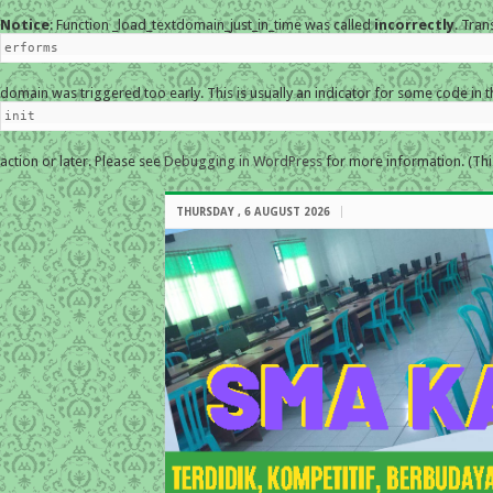
Notice
: Function _load_textdomain_just_in_time was called
incorrectly
. Tran
erforms
domain was triggered too early. This is usually an indicator for some code in 
init
action or later. Please see
Debugging in WordPress
for more information. (Thi
THURSDAY , 6 AUGUST 2026