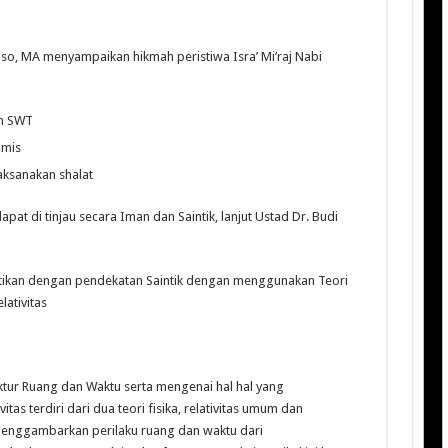
so, MA menyampaikan hikmah peristiwa Isra’ Mi’raj Nabi
ah SWT
imis
aksanakan shalat
at di tinjau secara Iman dan Saintik, lanjut Ustad Dr. Budi
 buktikan dengan pendekatan Saintik dengan menggunakan Teori
lativitas
tur Ruang dan Waktu serta mengenai hal hal yang
tas terdiri dari dua teori fisika, relativitas umum dan
us menggambarkan perilaku ruang dan waktu dari