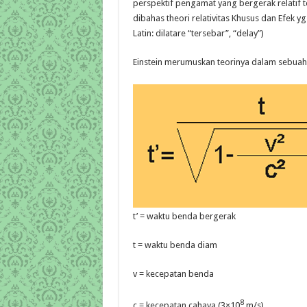
perspektif pengamat yang bergerak relatif te
dibahas theori relativitas Khusus dan Efek yg
Latin: dilatare “tersebar”, “delay”)
Einstein merumuskan teorinya dalam sebuah
t’ = waktu benda bergerak
t = waktu benda diam
v = kecepatan benda
8
c = kecepatan cahaya (3×10
m/s)