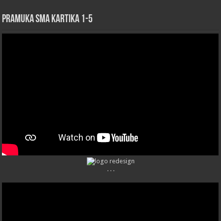
Pramuka sma kartika 1-5
. . .