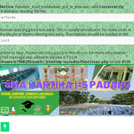
Notice
: Function _load_textdomain_just_in_time was called
incorrectly
.
Translation loading for the
erforms
domain was triggered too early. This is usually an indicator for some code in
the plugin or theme running too early. Translations should be loaded at the
init
action or later. Please see
Debugging in WordPress
for more information.
(This message was added in version 6.7.0.) in
/home/u7958293/public_html/wp-includes/functions.php
on line
6170
MESKI D