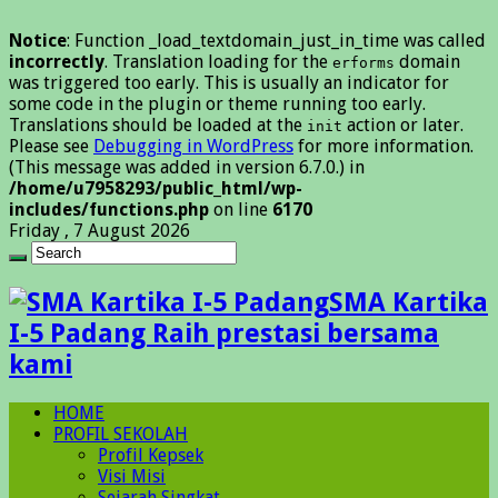
Notice
: Function _load_textdomain_just_in_time was called
incorrectly
. Translation loading for the
domain
erforms
was triggered too early. This is usually an indicator for
some code in the plugin or theme running too early.
Translations should be loaded at the
action or later.
init
Please see
Debugging in WordPress
for more information.
(This message was added in version 6.7.0.) in
/home/u7958293/public_html/wp-
includes/functions.php
on line
6170
Friday , 7 August 2026
SMA Kartika
I-5 Padang Raih prestasi bersama
kami
HOME
PROFIL SEKOLAH
Profil Kepsek
Visi Misi
Sejarah Singkat