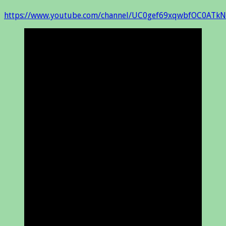
https://www.youtube.com/channel/UC0gef69xqwbfOC0ATkN