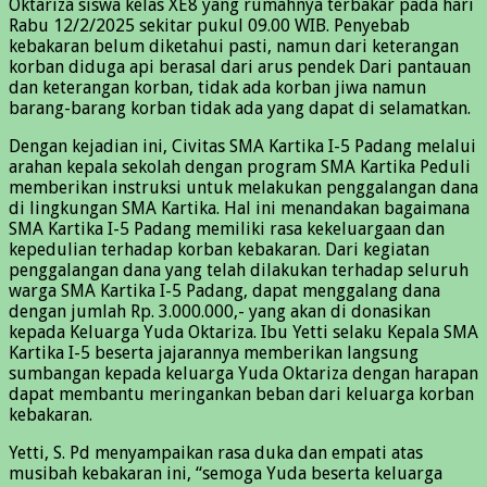
Oktariza siswa kelas XE8 yang rumahnya terbakar pada hari
Rabu 12/2/2025 sekitar pukul 09.00 WIB. Penyebab
kebakaran belum diketahui pasti, namun dari keterangan
korban diduga api berasal dari arus pendek Dari pantauan
dan keterangan korban, tidak ada korban jiwa namun
barang-barang korban tidak ada yang dapat di selamatkan.
Dengan kejadian ini, Civitas SMA Kartika I-5 Padang melalui
arahan kepala sekolah dengan program SMA Kartika Peduli
memberikan instruksi untuk melakukan penggalangan dana
di lingkungan SMA Kartika. Hal ini menandakan bagaimana
SMA Kartika I-5 Padang memiliki rasa kekeluargaan dan
kepedulian terhadap korban kebakaran. Dari kegiatan
penggalangan dana yang telah dilakukan terhadap seluruh
warga SMA Kartika I-5 Padang, dapat menggalang dana
dengan jumlah Rp. 3.000.000,- yang akan di donasikan
kepada Keluarga Yuda Oktariza. Ibu Yetti selaku Kepala SMA
Kartika I-5 beserta jajarannya memberikan langsung
sumbangan kepada keluarga Yuda Oktariza dengan harapan
dapat membantu meringankan beban dari keluarga korban
kebakaran.
Yetti, S. Pd menyampaikan rasa duka dan empati atas
musibah kebakaran ini, “semoga Yuda beserta keluarga