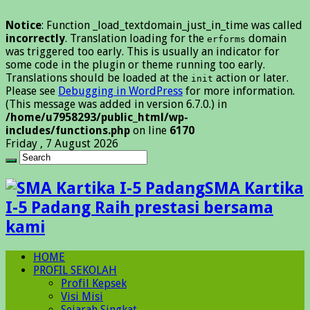
Notice
: Function _load_textdomain_just_in_time was called
incorrectly
. Translation loading for the
domain
erforms
was triggered too early. This is usually an indicator for
some code in the plugin or theme running too early.
Translations should be loaded at the
action or later.
init
Please see
Debugging in WordPress
for more information.
(This message was added in version 6.7.0.) in
/home/u7958293/public_html/wp-
includes/functions.php
on line
6170
Friday , 7 August 2026
SMA Kartika
I-5 Padang Raih prestasi bersama
kami
HOME
PROFIL SEKOLAH
Profil Kepsek
Visi Misi
Sejarah Singkat