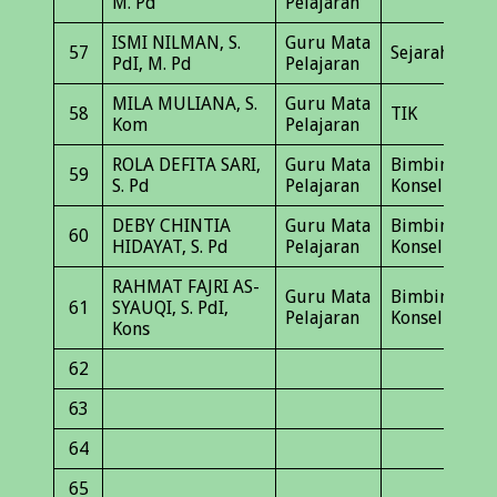
M. Pd
Pelajaran
ISMI NILMAN, S.
Guru Mata
57
Sejarah
PdI, M. Pd
Pelajaran
MILA MULIANA, S.
Guru Mata
58
TIK
Kom
Pelajaran
ROLA DEFITA SARI,
Guru Mata
Bimbingan
59
S. Pd
Pelajaran
Konseling
DEBY CHINTIA
Guru Mata
Bimbingan
60
HIDAYAT, S. Pd
Pelajaran
Konseling
RAHMAT FAJRI AS-
Guru Mata
Bimbingan
61
SYAUQI, S. PdI,
Pelajaran
Konseling
Kons
62
63
64
65