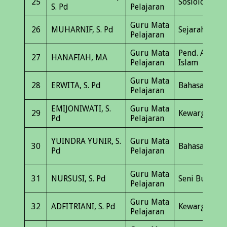
25
Sosiologi
S. Pd
Pelajaran
Guru Mata
26
MUHARNIF, S. Pd
Sejarah
Pelajaran
Guru Mata
Pend. Agama
27
HANAFIAH, MA
Pelajaran
Islam
Guru Mata
28
ERWITA, S. Pd
Bahasa Inggr
Pelajaran
EMIJONIWATI, S.
Guru Mata
29
Kewarganega
Pd
Pelajaran
YUINDRA YUNIR, S.
Guru Mata
30
Bahasa Indon
Pd
Pelajaran
Guru Mata
31
NURSUSI, S. Pd
Seni Budaya
Pelajaran
Guru Mata
32
ADFITRIANI, S. Pd
Kewarganega
Pelajaran