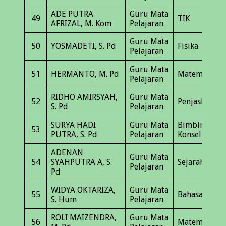
ADE PUTRA
Guru Mata
49
TIK
AFRIZAL, M. Kom
Pelajaran
Guru Mata
50
YOSMADETI, S. Pd
Fisika
Pelajaran
Guru Mata
51
HERMANTO, M. Pd
Matematika
Pelajaran
RIDHO AMIRSYAH,
Guru Mata
52
Penjaskes
S. Pd
Pelajaran
SURYA HADI
Guru Mata
Bimbingan
53
PUTRA, S. Pd
Pelajaran
Konseling
ADENAN
Guru Mata
54
SYAHPUTRA A, S.
Sejarah
Pelajaran
Pd
WIDYA OKTARIZA,
Guru Mata
55
Bahasa Jepan
S. Hum
Pelajaran
ROLI MAIZENDRA,
Guru Mata
56
Matematika