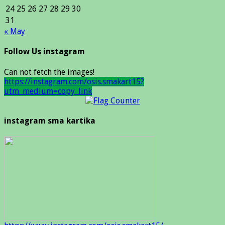
24
25
26
27
28
29
30
31
« May
Follow Us instagram
Can not fetch the images!
https://instagram.com/osis.smakart15?
utm_medium=copy_link
instagram sma kartika