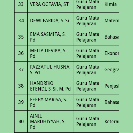
Guru Mata
33
VERA OCTAVIA, ST
Kimia
Pelajaran
Guru Mata
34
DEWI FARIDA, S. Si
Matematika
Pelajaran
EMA SASMITA, S.
Guru Mata
35
Bahasa Inggr
Pd
Pelajaran
MELIA DEVIKA, S.
Guru Mata
36
Ekonomi
Pd
Pelajaran
FAZZATUL HUSNA,
Guru Mata
37
Geografi
S. Pd
Pelajaran
HANDRIKO
Guru Mata
38
Penjaskes
EFENDI, S. Si, M. Pd
Pelajaran
FEEBY MARISA, S.
Guru Mata
39
Bahasa Inggr
Pd
Pelajaran
AINIL
Guru Mata
40
MARDHIYYAH, S.
Keterampila
Pelajaran
Pd