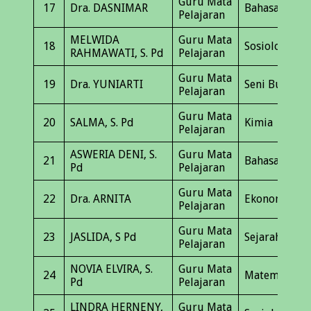
Guru Mata
17
Dra. DASNIMAR
Bahasa Indon
Pelajaran
MELWIDA
Guru Mata
18
Sosiologi
RAHMAWATI, S. Pd
Pelajaran
Guru Mata
19
Dra. YUNIARTI
Seni Budaya
Pelajaran
Guru Mata
20
SALMA, S. Pd
Kimia
Pelajaran
ASWERIA DENI, S.
Guru Mata
21
Bahasa Inggr
Pd
Pelajaran
Guru Mata
22
Dra. ARNITA
Ekonomi
Pelajaran
Guru Mata
23
JASLIDA, S Pd
Sejarah
Pelajaran
NOVIA ELVIRA, S.
Guru Mata
24
Matematika
Pd
Pelajaran
LINDRA HERNENY,
Guru Mata