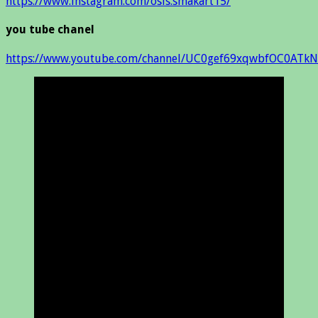
https://www.instagram.com/osis.smakart15/
you tube chanel
https://www.youtube.com/channel/UC0gef69xqwbfOC0ATkN