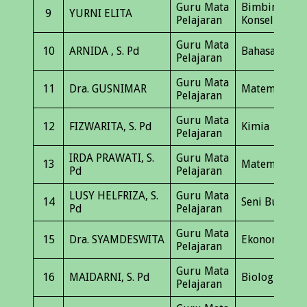
Guru Mata
Bimbingan
9
YURNI ELITA
Pelajaran
Konseling
Guru Mata
10
ARNIDA , S. Pd
Bahasa Indon
Pelajaran
Guru Mata
11
Dra. GUSNIMAR
Matematika
Pelajaran
Guru Mata
12
FIZWARITA, S. Pd
Kimia
Pelajaran
IRDA PRAWATI, S.
Guru Mata
13
Matematika
Pd
Pelajaran
LUSY HELFRIZA, S.
Guru Mata
14
Seni Budaya
Pd
Pelajaran
Guru Mata
15
Dra. SYAMDESWITA
Ekonomi
Pelajaran
Guru Mata
16
MAIDARNI, S. Pd
Biologi
Pelajaran