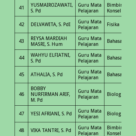
YUSMAIROZAWATI,
Guru Mata
Bimbingan
41
S. Pd
Pelajaran
Konseling
Guru Mata
42
DELVAWITA, S. PdI
Fisika
Pelajaran
REYSA MARDIAH
Guru Mata
43
Bahasa Jepan
MASRI, S. Hum
Pelajaran
WAHYU ELFIATNI,
Guru Mata
44
Bahasa Inggr
S. Pd
Pelajaran
Guru Mata
45
ATHALIA, S. Pd
Bahasa Indon
Pelajaran
BOBBY
Guru Mata
46
NURFIRMAN ARIF,
Biologi
Pelajaran
M. Pd
Guru Mata
47
YESI AFRIANI, S. Pd
Biologi
Pelajaran
Guru Mata
Bimbingan
48
VIKA TANTRI, S. Pd
Pelajaran
Konseling