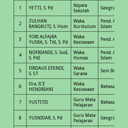
Kepala
1
YETTI, S. Pd
Geografi
Sekolah
ZULHAN
Waka.
Pend. Agama
2
RANGKUTI, S. Hum
Kurikulum
Islam
YORI ALFAJRA
Waka.
3
Pend. Alqura
YUSRA, S. ThI, S. Pd
Kesiswaan
NOFRIANDI, S. SosI,
Waka.
Pend. Agama
4
S. PdI
Humas
Islam
FIRDAUS EFENDI,
Waka.
5
Seni Budaya
S. ST
Sarana
Dra. ICE
Waka.
6
Bahasa Indon
HENDRIANI
Kesiswaan
Guru Mata
7
YUSTITIS
Bahasa Indon
Pelajaran
Guru Mata
8
YUSNIDAR, S. Pd
Geografi
Pelajaran