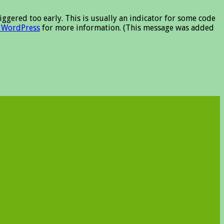
ggered too early. This is usually an indicator for some code
 WordPress
for more information. (This message was added