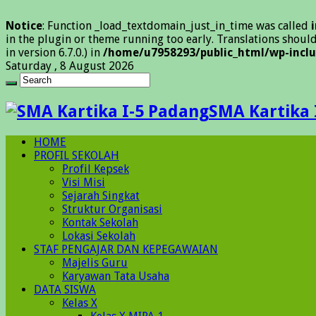
Notice
: Function _load_textdomain_just_in_time was called
in the plugin or theme running too early. Translations shoul
in version 6.7.0.) in
/home/u7958293/public_html/wp-inclu
Saturday , 8 August 2026
SMA Kartika 
HOME
PROFIL SEKOLAH
Profil Kepsek
Visi Misi
Sejarah Singkat
Struktur Organisasi
Kontak Sekolah
Lokasi Sekolah
STAF PENGAJAR DAN KEPEGAWAIAN
Majelis Guru
Karyawan Tata Usaha
DATA SISWA
Kelas X