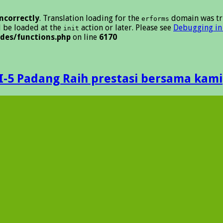
incorrectly
. Translation loading for the
domain was tri
erforms
d be loaded at the
action or later. Please see
Debugging in
init
des/functions.php
on line
6170
I-5 Padang Raih prestasi bersama kami