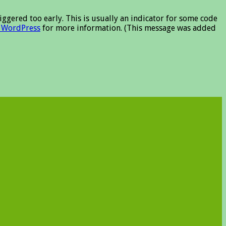
ggered too early. This is usually an indicator for some code
 WordPress
for more information. (This message was added