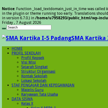
Notice
: Function _load_textdomain_just_in_time was called
in the plugin or theme running too early. Translations shoul
in version 6.7.0.) in
/home/u7958293/public_html/wp-inclu
Friday , 7 August 2026
SMA Kartika 
HOME
PROFIL SEKOLAH
Profil Kepsek
Visi Misi
Sejarah Singkat
Struktur Organisasi
Kontak Sekolah
Lokasi Sekolah
STAF PENGAJAR DAN KEPEGAWAIAN
Majelis Guru
Karyawan Tata Usaha
DATA SISWA
Kelas X