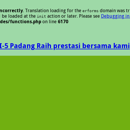
incorrectly
. Translation loading for the
domain was tri
erforms
d be loaded at the
action or later. Please see
Debugging in
init
des/functions.php
on line
6170
I-5 Padang Raih prestasi bersama kami