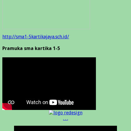
http://sma1-5kartikajaya.sch.id/
Pramuka sma kartika 1-5
. . .