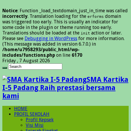
Notice
: Function _load_textdomain_just_in_time was called
incorrectly
. Translation loading for the
domain
erforms
was triggered too early. This is usually an indicator for
some code in the plugin or theme running too early.
Translations should be loaded at the
action or later.
init
Please see
Debugging in WordPress
for more information.
(This message was added in version 6.7.0.) in
/home/u7958293/public_html/wp-
includes/functions.php
on line
6170
Friday , 7 August 2026
SMA Kartika
I-5 Padang Raih prestasi bersama
kami
HOME
PROFIL SEKOLAH
Profil Kepsek
Visi Misi
Sejarah Singkat