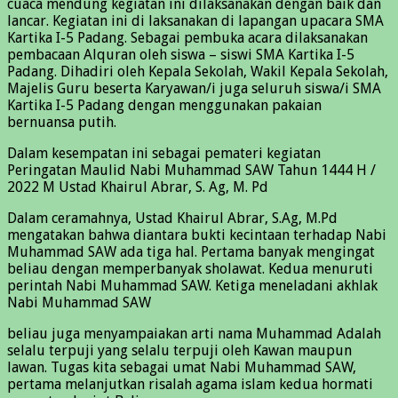
cuaca mendung kegiatan ini dilaksanakan dengan baik dan
lancar. Kegiatan ini di laksanakan di lapangan upacara SMA
Kartika I-5 Padang. Sebagai pembuka acara dilaksanakan
pembacaan Alquran oleh siswa – siswi SMA Kartika I-5
Padang. Dihadiri oleh Kepala Sekolah, Wakil Kepala Sekolah,
Majelis Guru beserta Karyawan/i juga seluruh siswa/i SMA
Kartika I-5 Padang dengan menggunakan pakaian
bernuansa putih.
Dalam kesempatan ini sebagai pemateri kegiatan
Peringatan Maulid Nabi Muhammad SAW Tahun 1444 H /
2022 M Ustad Khairul Abrar, S. Ag, M. Pd
Dalam ceramahnya, Ustad Khairul Abrar, S.Ag, M.Pd
mengatakan bahwa diantara bukti kecintaan terhadap Nabi
Muhammad SAW ada tiga hal. Pertama banyak mengingat
beliau dengan memperbanyak sholawat. Kedua menuruti
perintah Nabi Muhammad SAW. Ketiga meneladani akhlak
Nabi Muhammad SAW
beliau juga menyampaiakan arti nama Muhammad Adalah
selalu terpuji yang selalu terpuji oleh Kawan maupun
lawan. Tugas kita sebagai umat Nabi Muhammad SAW,
pertama melanjutkan risalah agama islam kedua hormati