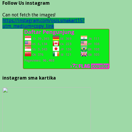
Follow Us instagram
Can not fetch the images!
https://instagram.com/osis.smakart15?
utm_medium=copy_link
instagram sma kartika