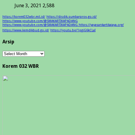
June 3, 2021
2,588
https://korem032wbr.mil.id/
https://disdik.sumbarprov.go.id/
https://www.youtube.com/@SMAKARTIKAPADANG
https://www.youtube.com/@SMAKARTIKAPADANG https://yayasankartikajaya.org/
https://www.kemdikbud.go.id/
https://youtu.be/1qgiG6kCLaI
Arsip
Arsip
Korem 032 WBR