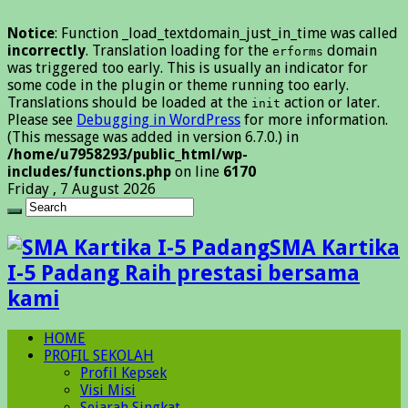
Notice
: Function _load_textdomain_just_in_time was called
incorrectly
. Translation loading for the
domain
erforms
was triggered too early. This is usually an indicator for
some code in the plugin or theme running too early.
Translations should be loaded at the
action or later.
init
Please see
Debugging in WordPress
for more information.
(This message was added in version 6.7.0.) in
/home/u7958293/public_html/wp-
includes/functions.php
on line
6170
Friday , 7 August 2026
SMA Kartika
I-5 Padang Raih prestasi bersama
kami
HOME
PROFIL SEKOLAH
Profil Kepsek
Visi Misi
Sejarah Singkat