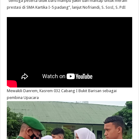
“semoga peserta didik baru mampu yakin dan mantap untuk meraih
prestasi di SMA Kartika I-5 padang”, lanjut Nofriandi, S. SosI, S. PdI
Mewakili Danrem, Kasrem 032 Cabang I Bukit Barisan sebagai
pembina Upacara