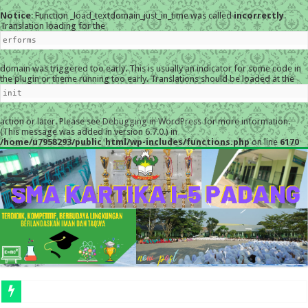
Notice
: Function _load_textdomain_just_in_time was called
incorrectly
.
Translation loading for the
erforms
domain was triggered too early. This is usually an indicator for some code in
the plugin or theme running too early. Translations should be loaded at the
init
action or later. Please see
Debugging in WordPress
for more information.
(This message was added in version 6.7.0.) in
/home/u7958293/public_html/wp-includes/functions.php
on line
6170
MESKI DIGUYUR HUJAN, PERAYA