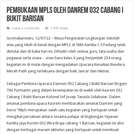
Pembukaan MPLS oleh Danrem 032 Cabang I
Bukit Barisan
Leave a comment
1,303 Views
Gosmakarnews, 12/07/22 – Masa Pengenalan Lingkungan Sekolah
atau yang lebih di kenal dengan MPLS di SMA Kartika I-5 Padang telah
dimulai dan di buka hari ini. Dihadiri oleh semua guru, tata usaha dan
pegawai serta siswa – siswi baru kelas X yang berjumlah 234 orang,
kegiatan ini di mulai dengan mengadakan Upacara Kenaikan Bendera
Merah Putih yang terlaksana dengan baik, lancar dan hikmat.
Sebagai Pembina Upacara Danrem 032 Cabang I Bukit Barisan Brigjen
TNI Purmanto yang dalam kesempatan ini di wakili oleh Kasrem 032
Cabang I Bukit Barisan Kolonel Inf Josep Tanada Sidabutar. Dalam
amanat pembina upaca Kasrem membacakan amanat Danrem yang
berisi “Mpls merupakan salah satu kegiatan yang bertujuan untuk
mengikat persatuan antara sesama pelajar di lingkungan Yayasan
Kartika Jaya Korem 032 Wira Braja cabang 1 Barisan, kegiatan ini diisi
dengan berbagai macam aktivitas yang bertujuan untuk membuat