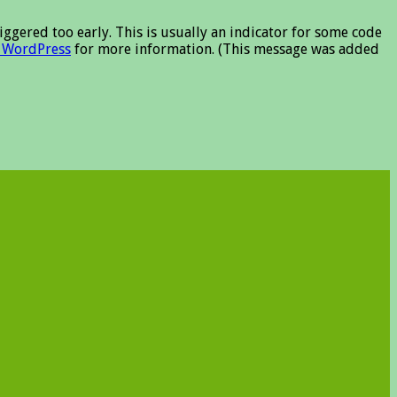
ggered too early. This is usually an indicator for some code
 WordPress
for more information. (This message was added