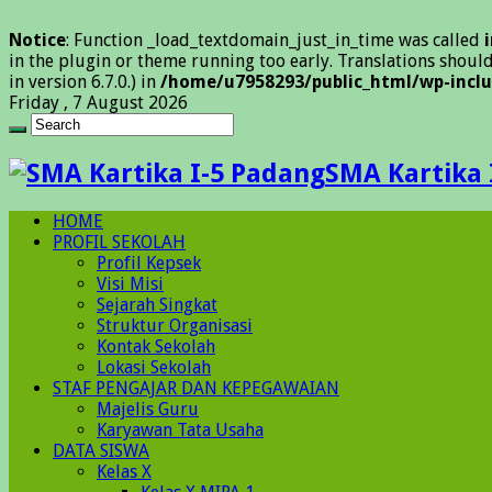
Notice
: Function _load_textdomain_just_in_time was called
in the plugin or theme running too early. Translations shoul
in version 6.7.0.) in
/home/u7958293/public_html/wp-inclu
Friday , 7 August 2026
SMA Kartika 
HOME
PROFIL SEKOLAH
Profil Kepsek
Visi Misi
Sejarah Singkat
Struktur Organisasi
Kontak Sekolah
Lokasi Sekolah
STAF PENGAJAR DAN KEPEGAWAIAN
Majelis Guru
Karyawan Tata Usaha
DATA SISWA
Kelas X