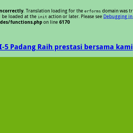
incorrectly
. Translation loading for the
domain was tri
erforms
d be loaded at the
action or later. Please see
Debugging in
init
des/functions.php
on line
6170
I-5 Padang Raih prestasi bersama kami