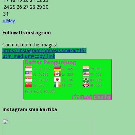
17
18
19
20
21
22
23
24
25
26
27
28
29
30
31
« May
Follow Us instagram
Can not fetch the images!
https://instagram.com/osis.smakart15?
utm_medium=copy_link
instagram sma kartika