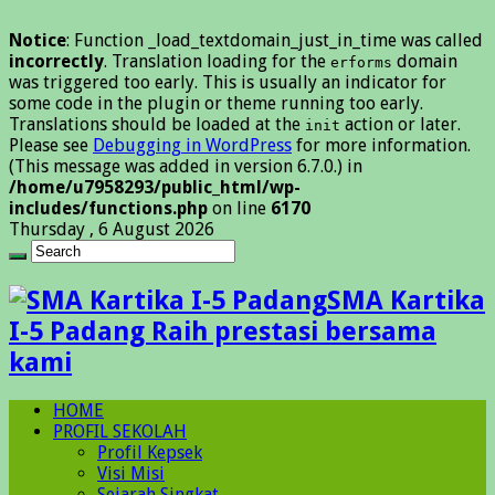
Notice
: Function _load_textdomain_just_in_time was called
incorrectly
. Translation loading for the
domain
erforms
was triggered too early. This is usually an indicator for
some code in the plugin or theme running too early.
Translations should be loaded at the
action or later.
init
Please see
Debugging in WordPress
for more information.
(This message was added in version 6.7.0.) in
/home/u7958293/public_html/wp-
includes/functions.php
on line
6170
Thursday , 6 August 2026
SMA Kartika
I-5 Padang Raih prestasi bersama
kami
HOME
PROFIL SEKOLAH
Profil Kepsek
Visi Misi
Sejarah Singkat