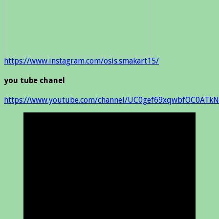
https://www.instagram.com/osis.smakart15/
you tube chanel
https://www.youtube.com/channel/UC0gef69xqwbfOC0ATkN