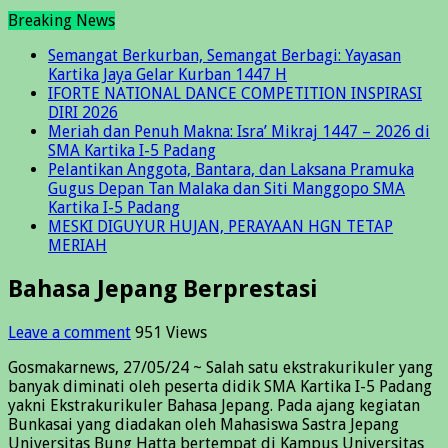
Breaking News
Semangat Berkurban, Semangat Berbagi: Yayasan
Kartika Jaya Gelar Kurban 1447 H
IFORTE NATIONAL DANCE COMPETITION INSPIRASI
DIRI 2026
Meriah dan Penuh Makna: Isra’ Mikraj 1447 – 2026 di
SMA Kartika I-5 Padang
Pelantikan Anggota, Bantara, dan Laksana Pramuka
Gugus Depan Tan Malaka dan Siti Manggopo SMA
Kartika I-5 Padang
MESKI DIGUYUR HUJAN, PERAYAAN HGN TETAP
MERIAH
Bahasa Jepang Berprestasi
Leave a comment
951 Views
Gosmakarnews, 27/05/24 ~ Salah satu ekstrakurikuler yang
banyak diminati oleh peserta didik SMA Kartika I-5 Padang
yakni Ekstrakurikuler Bahasa Jepang. Pada ajang kegiatan
Bunkasai yang diadakan oleh Mahasiswa Sastra Jepang
Universitas Bung Hatta bertempat di Kampus Universitas