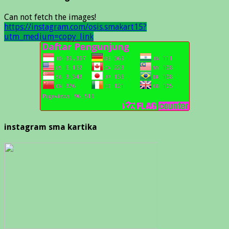
Can not fetch the images!
https://instagram.com/osis.smakart15?
utm_medium=copy_link
instagram sma kartika