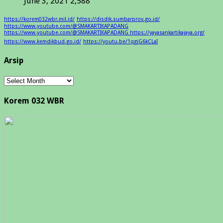
June 3, 2021
2,588
https://korem032wbr.mil.id/
https://disdik.sumbarprov.go.id/
https://www.youtube.com/@SMAKARTIKAPADANG
https://www.youtube.com/@SMAKARTIKAPADANG https://yayasankartikajaya.org/
https://www.kemdikbud.go.id/
https://youtu.be/1qgiG6kCLaI
Arsip
Arsip
Korem 032 WBR