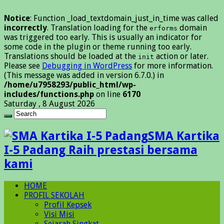
Notice
: Function _load_textdomain_just_in_time was called
incorrectly
. Translation loading for the
domain
erforms
was triggered too early. This is usually an indicator for
some code in the plugin or theme running too early.
Translations should be loaded at the
action or later.
init
Please see
Debugging in WordPress
for more information.
(This message was added in version 6.7.0.) in
/home/u7958293/public_html/wp-
includes/functions.php
on line
6170
Saturday , 8 August 2026
SMA Kartika
I-5 Padang Raih prestasi bersama
kami
HOME
PROFIL SEKOLAH
Profil Kepsek
Visi Misi
Sejarah Singkat