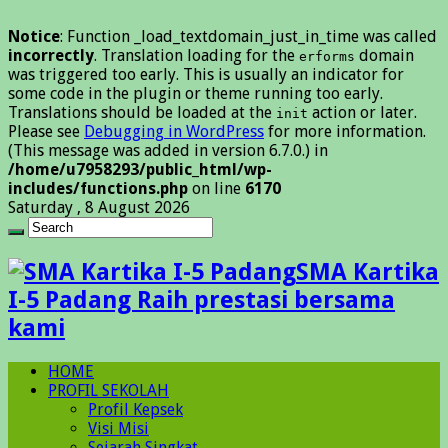
Notice
: Function _load_textdomain_just_in_time was called
incorrectly
. Translation loading for the
domain
erforms
was triggered too early. This is usually an indicator for
some code in the plugin or theme running too early.
Translations should be loaded at the
action or later.
init
Please see
Debugging in WordPress
for more information.
(This message was added in version 6.7.0.) in
/home/u7958293/public_html/wp-
includes/functions.php
on line
6170
Saturday , 8 August 2026
SMA Kartika
I-5 Padang Raih prestasi bersama
kami
HOME
PROFIL SEKOLAH
Profil Kepsek
Visi Misi
Sejarah Singkat