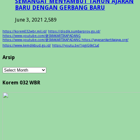
SEMANGAT MENYAMBUT TAHUN AJARAN
BARU DENGAN GERBANG BARU
June 3, 2021
2,589
https://korem032wbr.mil.id/
https://disdik.sumbarprov.go.id/
https://www.youtube.com/@SMAKARTIKAPADANG
https://www.youtube.com/@SMAKARTIKAPADANG https://yayasankartikajaya.org/
https://www.kemdikbud.go.id/
https://youtu.be/1qgiG6kCLaI
Arsip
Arsip
Korem 032 WBR