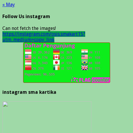
« May
Follow Us instagram
Can not fetch the images!
https://instagram.com/osis.smakart15?
utm_medium=copy_link
instagram sma kartika