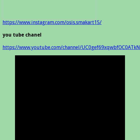
https://www.instagram.com/osis.smakart15/
you tube chanel
https://www.youtube.com/channel/UC0gef69xqwbfOC0ATkN