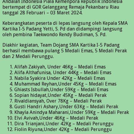
Andalan Indonesia Piala Kemenpora Republik Indonesia
bertempat di GOR Gelanggang Remaja Pekanbaru Riau
tanggal 28 Februari – 03 Maret 2024.
Keberangkatan peserta di lepas langsung oleh Kepala SMA
Kartika I-5 Padang Yetti, S. Pd dan didampingi langsung
oleh pembina Taekwondo Rendy Budiman, S. Pd.
Diakhir kegiatan, Team Dojang SMA Kartika I-5 Padang
berhasil membawa pulang 5 Medali Emas, 5 Medali Perak
dan 2 Medali Perunggu.
Alifah Zakiyah, Under 46Kg – Medali Emas
Alifa Althafunisa, Under 44Kg – Medali Emas
Nabila Syakira Under 42Kg – Medali Emas
Muhammad Reyhan,Under 45Kg – Medali Emas
Ghiasts Isbullah,Under 59Kg – Medali Emas
Sopian hidayat,Under 45Kg – Medali Perak
Rivaldiansyah, Over 78Kg – Medali Perak
Gusti Handri Ashary,Under 63Kg – Medali Perak
Khayla Anindya Maharani,Under 59Kg – Medali Perak
Elvi Avivah,Under 46Kg – Medali Perak
Dira Trianjani,Under 42Kg – Medali Perunggu
Fiolin Riyuna,Under 42Kg – Medali Perunggu