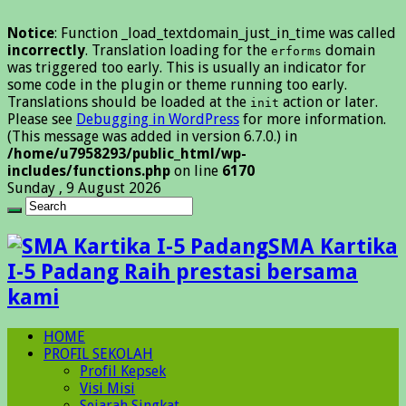
Notice
: Function _load_textdomain_just_in_time was called
incorrectly
. Translation loading for the
domain
erforms
was triggered too early. This is usually an indicator for
some code in the plugin or theme running too early.
Translations should be loaded at the
action or later.
init
Please see
Debugging in WordPress
for more information.
(This message was added in version 6.7.0.) in
/home/u7958293/public_html/wp-
includes/functions.php
on line
6170
Sunday , 9 August 2026
SMA Kartika
I-5 Padang Raih prestasi bersama
kami
HOME
PROFIL SEKOLAH
Profil Kepsek
Visi Misi
Sejarah Singkat