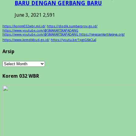
BARU DENGAN GERBANG BARU
June 3, 2021
2,591
https://korem032wbr.mil.id/
https://disdik.sumbarprov.go.id/
https://www.youtube.com/@SMAKARTIKAPADANG
https://www.youtube.com/@SMAKARTIKAPADANG https://yayasankartikajaya.org/
https://www.kemdikbud.go.id/
https://youtu.be/1qgiG6kCLaI
Arsip
Arsip
Korem 032 WBR