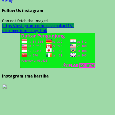
« May
Follow Us instagram
Can not fetch the images!
https://instagram.com/osis.smakart15?
utm_medium=copy_link
instagram sma kartika