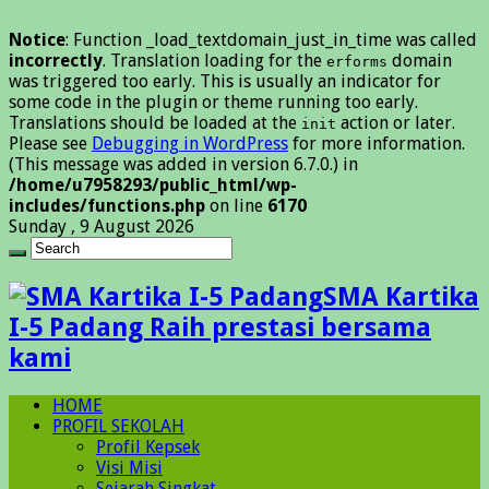
Notice
: Function _load_textdomain_just_in_time was called
incorrectly
. Translation loading for the
domain
erforms
was triggered too early. This is usually an indicator for
some code in the plugin or theme running too early.
Translations should be loaded at the
action or later.
init
Please see
Debugging in WordPress
for more information.
(This message was added in version 6.7.0.) in
/home/u7958293/public_html/wp-
includes/functions.php
on line
6170
Sunday , 9 August 2026
SMA Kartika
I-5 Padang Raih prestasi bersama
kami
HOME
PROFIL SEKOLAH
Profil Kepsek
Visi Misi
Sejarah Singkat