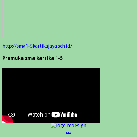
http://sma1-5kartikajaya.sch.id/
Pramuka sma kartika 1-5
. . .