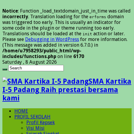
Notice
: Function _load_textdomain_just_in_time was called
incorrectly
. Translation loading for the
domain
erforms
was triggered too early. This is usually an indicator for
some code in the plugin or theme running too early.
Translations should be loaded at the
action or later.
init
Please see
Debugging in WordPress
for more information.
(This message was added in version 6.7.0.) in
/home/u7958293/public_html/wp-
includes/functions.php
on line
6170
Saturday , 8 August 2026
SMA Kartika
I-5 Padang Raih prestasi bersama
kami
HOME
PROFIL SEKOLAH
Profil Kepsek
Visi Misi
Sejarah Singkat