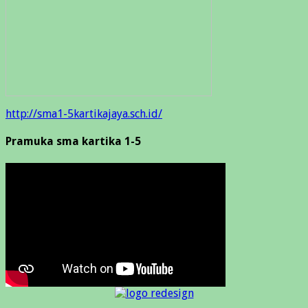
http://sma1-5kartikajaya.sch.id/
Pramuka sma kartika 1-5
. . .