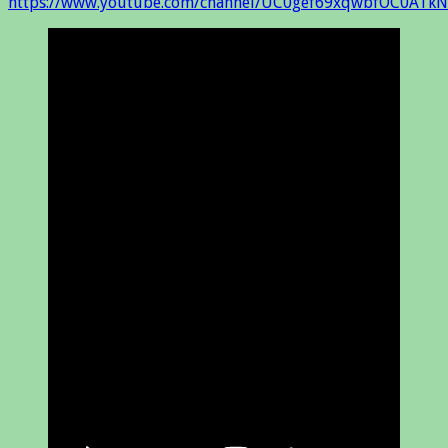
https://www.youtube.com/channel/UC0gef69xqwbfOC0ATkN