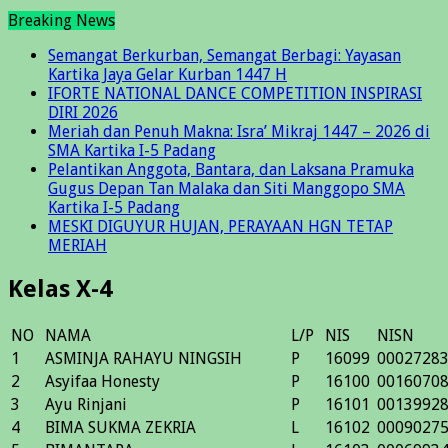
Breaking News
Semangat Berkurban, Semangat Berbagi: Yayasan
Kartika Jaya Gelar Kurban 1447 H
IFORTE NATIONAL DANCE COMPETITION INSPIRASI
DIRI 2026
Meriah dan Penuh Makna: Isra’ Mikraj 1447 – 2026 di
SMA Kartika I-5 Padang
Pelantikan Anggota, Bantara, dan Laksana Pramuka
Gugus Depan Tan Malaka dan Siti Manggopo SMA
Kartika I-5 Padang
MESKI DIGUYUR HUJAN, PERAYAAN HGN TETAP
MERIAH
Kelas X-4
NO
NAMA
L/P
NIS
NISN
1
ASMINJA RAHAYU NINGSIH
P
16099
0002728
2
Asyifaa Honesty
P
16100
0016070
3
Ayu Rinjani
P
16101
0013992
4
BIMA SUKMA ZEKRIA
L
16102
0009027