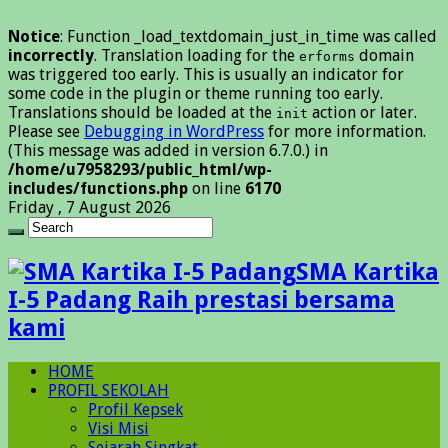
Notice
: Function _load_textdomain_just_in_time was called
incorrectly
. Translation loading for the
domain
erforms
was triggered too early. This is usually an indicator for
some code in the plugin or theme running too early.
Translations should be loaded at the
action or later.
init
Please see
Debugging in WordPress
for more information.
(This message was added in version 6.7.0.) in
/home/u7958293/public_html/wp-
includes/functions.php
on line
6170
Friday , 7 August 2026
SMA Kartika
I-5 Padang Raih prestasi bersama
kami
HOME
PROFIL SEKOLAH
Profil Kepsek
Visi Misi
Sejarah Singkat