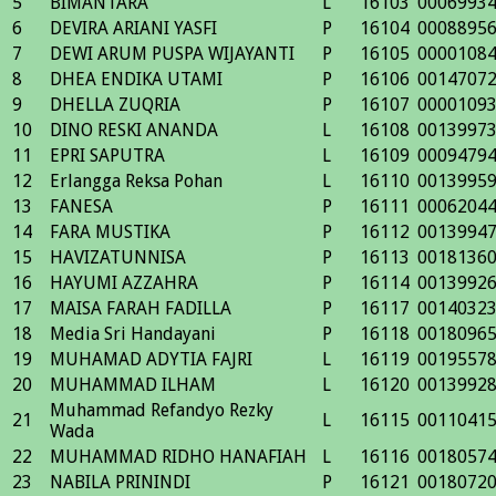
5
BIMANTARA
L
16103
0006993
6
DEVIRA ARIANI YASFI
P
16104
0008895
7
DEWI ARUM PUSPA WIJAYANTI
P
16105
0000108
8
DHEA ENDIKA UTAMI
P
16106
0014707
9
DHELLA ZUQRIA
P
16107
0000109
10
DINO RESKI ANANDA
L
16108
0013997
11
EPRI SAPUTRA
L
16109
0009479
12
Erlangga Reksa Pohan
L
16110
0013995
13
FANESA
P
16111
0006204
14
FARA MUSTIKA
P
16112
0013994
15
HAVIZATUNNISA
P
16113
0018136
16
HAYUMI AZZAHRA
P
16114
0013992
17
MAISA FARAH FADILLA
P
16117
0014032
18
Media Sri Handayani
P
16118
0018096
19
MUHAMAD ADYTIA FAJRI
L
16119
0019557
20
MUHAMMAD ILHAM
L
16120
0013992
Muhammad Refandyo Rezky
21
L
16115
0011041
Wada
22
MUHAMMAD RIDHO HANAFIAH
L
16116
0018057
23
NABILA PRININDI
P
16121
0018072