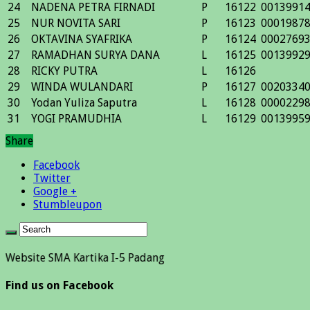
24
NADENA PETRA FIRNADI
P
16122
0013991
25
NUR NOVITA SARI
P
16123
0001987
26
OKTAVINA SYAFRIKA
P
16124
0002769
27
RAMADHAN SURYA DANA
L
16125
0013992
28
RICKY PUTRA
L
16126
29
WINDA WULANDARI
P
16127
0020334
30
Yodan Yuliza Saputra
L
16128
0000229
31
YOGI PRAMUDHIA
L
16129
0013995
Share
Facebook
Twitter
Google +
Stumbleupon
 SMA Kartika I-5 Padang
Find us on Facebook