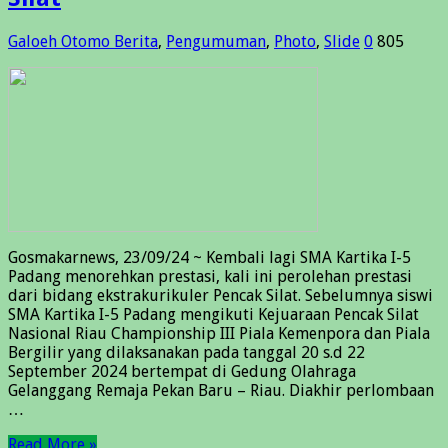
Galoeh Otomo
Berita
,
Pengumuman
,
Photo
,
Slide
0
805
Gosmakarnews, 23/09/24 ~ Kembali lagi SMA Kartika I-5
Padang menorehkan prestasi, kali ini perolehan prestasi
dari bidang ekstrakurikuler Pencak Silat. Sebelumnya siswi
SMA Kartika I-5 Padang mengikuti Kejuaraan Pencak Silat
Nasional Riau Championship III Piala Kemenpora dan Piala
Bergilir yang dilaksanakan pada tanggal 20 s.d 22
September 2024 bertempat di Gedung Olahraga
Gelanggang Remaja Pekan Baru – Riau. Diakhir perlombaan
…
Read More »