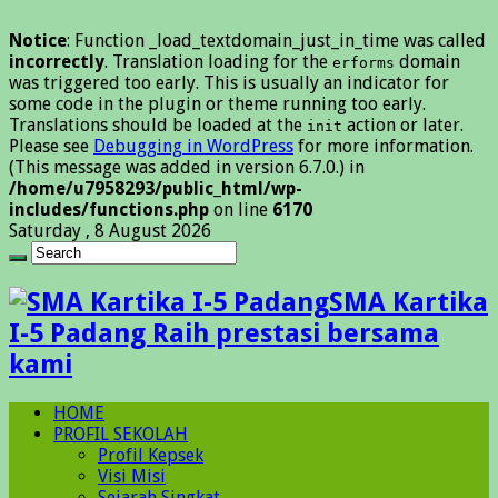
Notice
: Function _load_textdomain_just_in_time was called
incorrectly
. Translation loading for the
domain
erforms
was triggered too early. This is usually an indicator for
some code in the plugin or theme running too early.
Translations should be loaded at the
action or later.
init
Please see
Debugging in WordPress
for more information.
(This message was added in version 6.7.0.) in
/home/u7958293/public_html/wp-
includes/functions.php
on line
6170
Saturday , 8 August 2026
SMA Kartika
I-5 Padang Raih prestasi bersama
kami
HOME
PROFIL SEKOLAH
Profil Kepsek
Visi Misi
Sejarah Singkat