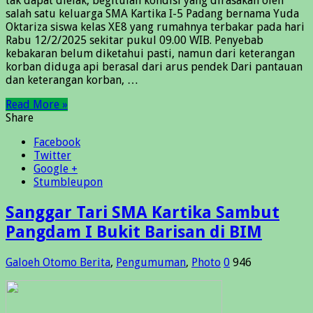
tak dapat dielak, begitulah kondisi yang dirasakan oleh
salah satu keluarga SMA Kartika I-5 Padang bernama Yuda
Oktariza siswa kelas XE8 yang rumahnya terbakar pada hari
Rabu 12/2/2025 sekitar pukul 09.00 WIB. Penyebab
kebakaran belum diketahui pasti, namun dari keterangan
korban diduga api berasal dari arus pendek Dari pantauan
dan keterangan korban, …
Read More »
Share
Facebook
Twitter
Google +
Stumbleupon
Sanggar Tari SMA Kartika Sambut
Pangdam I Bukit Barisan di BIM
Galoeh Otomo
Berita
,
Pengumuman
,
Photo
0
946