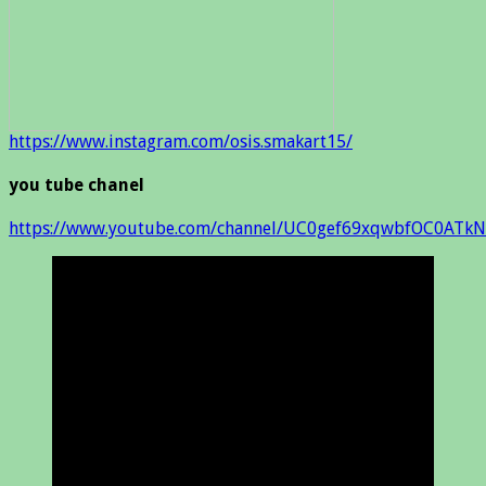
https://www.instagram.com/osis.smakart15/
you tube chanel
https://www.youtube.com/channel/UC0gef69xqwbfOC0ATkN