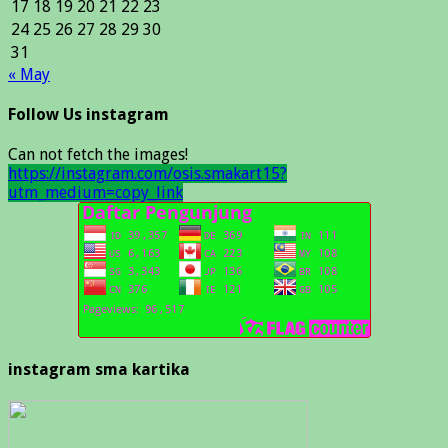
17
18
19
20
21
22
23
24
25
26
27
28
29
30
31
« May
Follow Us instagram
Can not fetch the images!
https://instagram.com/osis.smakart15?
utm_medium=copy_link
instagram sma kartika