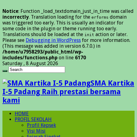
Notice
: Function _load_textdomain_just_in_time was called
incorrectly
. Translation loading for the
domain
erforms
was triggered too early. This is usually an indicator for
some code in the plugin or theme running too early.
Translations should be loaded at the
action or later.
init
Please see
Debugging in WordPress
for more information.
(This message was added in version 6.7.0.) in
/home/u7958293/public_html/wp-
includes/functions.php
on line
6170
Saturday , 8 August 2026
SMA Kartika
I-5 Padang Raih prestasi bersama
kami
HOME
PROFIL SEKOLAH
Profil Kepsek
Visi Misi
Sejarah Singkat