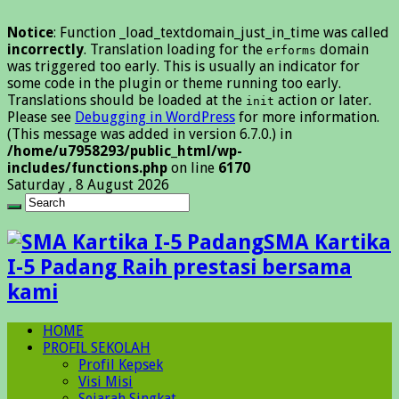
Notice
: Function _load_textdomain_just_in_time was called
incorrectly
. Translation loading for the
domain
erforms
was triggered too early. This is usually an indicator for
some code in the plugin or theme running too early.
Translations should be loaded at the
action or later.
init
Please see
Debugging in WordPress
for more information.
(This message was added in version 6.7.0.) in
/home/u7958293/public_html/wp-
includes/functions.php
on line
6170
Saturday , 8 August 2026
SMA Kartika
I-5 Padang Raih prestasi bersama
kami
HOME
PROFIL SEKOLAH
Profil Kepsek
Visi Misi
Sejarah Singkat