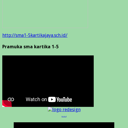
http://sma1-5kartikajaya.sch.id/
Pramuka sma kartika 1-5
. . .