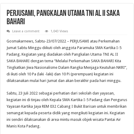
PERJUSAMI, Pangkalan Utama TNI AL II SAKA
BAHARI
Leave a comment
1,043 Views
Gosmakarnews, Sabtu-23/07/2022 – PERJUSAMI atau Perkemahan
Jumat Sabtu Minggu diikuti oleh anggota Paramuka SMA Kartika I-5
Padang. Kegiatan yang diadakan oleh Pangkalan Utama TNI AL II
SAKA BAHARI dengan tema “Melalui Perkemahan SAKA BAHARI Kita
Tingkatkan Jiwa Nasionalisme Dalam Rangka Menjaga Keutuhan NKRI”,
di ikuti oleh 10 Pa (laki -laki) dan 10 Pi (perempuan) kegiatan ini
dilaksanakan mulai hari Jumat dan akan berakhir pada hari minggu.
Sabtu, 23 Juli 2022 sebagai perhatian dari sekolah dan yayasan,
kegiatan ini di tinjau oleh Kepala SMA Kartika I-5 Padang dan Pengurus
Yayasan Kartika Jaya REM 032 Cabang I Bukit Barisan untuk membrikan
semangat kepada peserta didik yang mengikuti kegiatan ini. Kegiatan
ini sendiri dilaksanakan di area mintu masuk objek wisata Pantai Air
Manis Kota Padang.