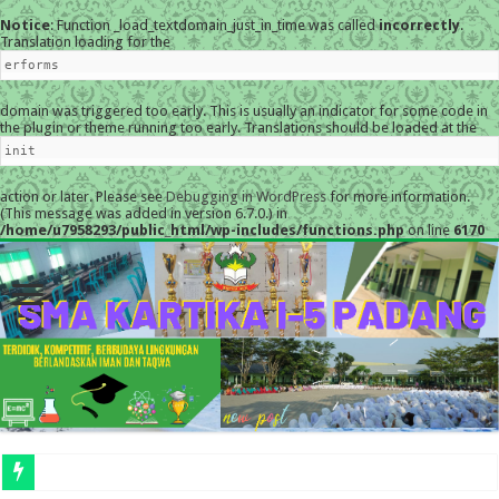
Notice
: Function _load_textdomain_just_in_time was called
incorrectly
.
Translation loading for the
erforms
domain was triggered too early. This is usually an indicator for some code in
the plugin or theme running too early. Translations should be loaded at the
init
action or later. Please see
Debugging in WordPress
for more information.
(This message was added in version 6.7.0.) in
/home/u7958293/public_html/wp-includes/functions.php
on line
6170