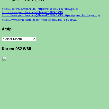
https://korem032wbr.mil.id/
https://disdik.sumbarprov.go.id/
https://www.youtube.com/@SMAKARTIKAPADANG
https://www.youtube.com/@SMAKARTIKAPADANG https://yayasankartikajaya.org/
https://www.kemdikbud.go.id/
https://youtu.be/1qgiG6kCLaI
Arsip
Arsip
Korem 032 WBR