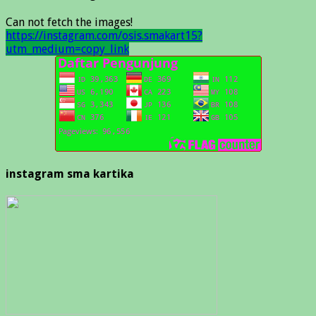
Can not fetch the images!
https://instagram.com/osis.smakart15?
utm_medium=copy_link
instagram sma kartika