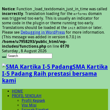
Notice
: Function _load_textdomain_just_in_time was called
incorrectly
. Translation loading for the
domain
erforms
was triggered too early. This is usually an indicator for
some code in the plugin or theme running too early.
Translations should be loaded at the
action or later.
init
Please see
Debugging in WordPress
for more information.
(This message was added in version 6.7.0.) in
/home/u7958293/public_html/wp-
includes/functions.php
on line
6170
Saturday , 8 August 2026
SMA Kartika
I-5 Padang Raih prestasi bersama
kami
HOME
PROFIL SEKOLAH
Profil Kepsek
Visi Misi
Sejarah Singkat