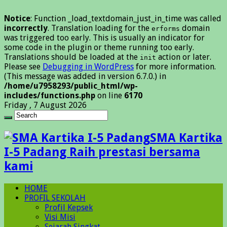
Notice
: Function _load_textdomain_just_in_time was called
incorrectly
. Translation loading for the
domain
erforms
was triggered too early. This is usually an indicator for
some code in the plugin or theme running too early.
Translations should be loaded at the
action or later.
init
Please see
Debugging in WordPress
for more information.
(This message was added in version 6.7.0.) in
/home/u7958293/public_html/wp-
includes/functions.php
on line
6170
Friday , 7 August 2026
SMA Kartika
I-5 Padang Raih prestasi bersama
kami
HOME
PROFIL SEKOLAH
Profil Kepsek
Visi Misi
Sejarah Singkat