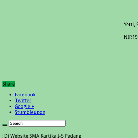
Yetti, 
NIP.1
Share
Facebook
Twitter
Google +
Stumbleupon
ite SMA Kartika I-5 Padang