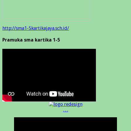
http://sma1-5kartikajaya.sch.id/
Pramuka sma kartika 1-5
. . .