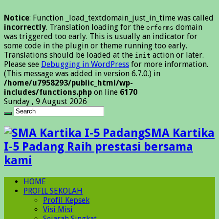
Notice
: Function _load_textdomain_just_in_time was called
incorrectly
. Translation loading for the
domain
erforms
was triggered too early. This is usually an indicator for
some code in the plugin or theme running too early.
Translations should be loaded at the
action or later.
init
Please see
Debugging in WordPress
for more information.
(This message was added in version 6.7.0.) in
/home/u7958293/public_html/wp-
includes/functions.php
on line
6170
Sunday , 9 August 2026
SMA Kartika
I-5 Padang Raih prestasi bersama
kami
HOME
PROFIL SEKOLAH
Profil Kepsek
Visi Misi
Sejarah Singkat