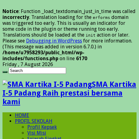
Notice
: Function _load_textdomain_just_in_time was called
incorrectly
. Translation loading for the
domain
erforms
was triggered too early. This is usually an indicator for
some code in the plugin or theme running too early.
Translations should be loaded at the
action or later.
init
Please see
Debugging in WordPress
for more information.
(This message was added in version 6.7.0.) in
/home/u7958293/public_html/wp-
includes/functions.php
on line
6170
Friday , 7 August 2026
SMA Kartika
I-5 Padang Raih prestasi bersama
kami
HOME
PROFIL SEKOLAH
Profil Kepsek
Visi Misi
Sejarah Singkat