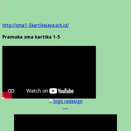
http://sma1-5kartikajaya.sch.id/
Pramuka sma kartika 1-5
. . .