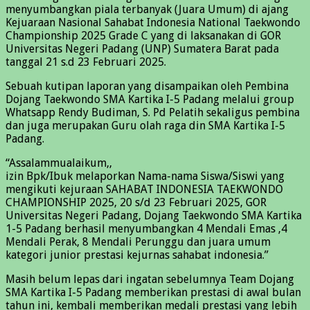
menyumbangkan piala terbanyak (Juara Umum) di ajang
Kejuaraan Nasional Sahabat Indonesia National Taekwondo
Championship 2025 Grade C yang di laksanakan di GOR
Universitas Negeri Padang (UNP) Sumatera Barat pada
tanggal 21 s.d 23 Februari 2025.
Sebuah kutipan laporan yang disampaikan oleh Pembina
Dojang Taekwondo SMA Kartika I-5 Padang melalui group
Whatsapp Rendy Budiman, S. Pd Pelatih sekaligus pembina
dan juga merupakan Guru olah raga din SMA Kartika I-5
Padang.
“Assalammualaikum,,
izin Bpk/Ibuk melaporkan Nama-nama Siswa/Siswi yang
mengikuti kejuraan SAHABAT INDONESIA TAEKWONDO
CHAMPIONSHIP 2025, 20 s/d 23 Februari 2025, GOR
Universitas Negeri Padang, Dojang Taekwondo SMA Kartika
1-5 Padang berhasil menyumbangkan 4 Mendali Emas ,4
Mendali Perak, 8 Mendali Perunggu dan juara umum
kategori junior prestasi kejurnas sahabat indonesia.”
Masih belum lepas dari ingatan sebelumnya Team Dojang
SMA Kartika I-5 Padang memberikan prestasi di awal bulan
tahun ini, kembali memberikan medali prestasi yang lebih