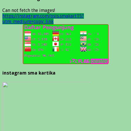
Can not fetch the images!
https://instagram.com/osis.smakart15?
utm_medium=copy_link
instagram sma kartika