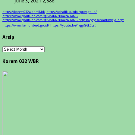
June 3, 2021
2,588
https://korem032wbr.mil.id/
https://disdik.sumbarprov.go.id/
https://www.youtube.com/@SMAKARTIKAPADANG
https://www.youtube.com/@SMAKARTIKAPADANG https://yayasankartikajaya.org/
https://www.kemdikbud.go.id/
https://youtu.be/1qgiG6kCLaI
Arsip
Arsip
Korem 032 WBR