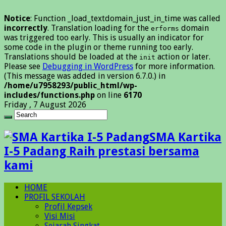
Notice
: Function _load_textdomain_just_in_time was called
incorrectly
. Translation loading for the
domain
erforms
was triggered too early. This is usually an indicator for
some code in the plugin or theme running too early.
Translations should be loaded at the
action or later.
init
Please see
Debugging in WordPress
for more information.
(This message was added in version 6.7.0.) in
/home/u7958293/public_html/wp-
includes/functions.php
on line
6170
Friday , 7 August 2026
SMA Kartika
I-5 Padang Raih prestasi bersama
kami
HOME
PROFIL SEKOLAH
Profil Kepsek
Visi Misi
Sejarah Singkat