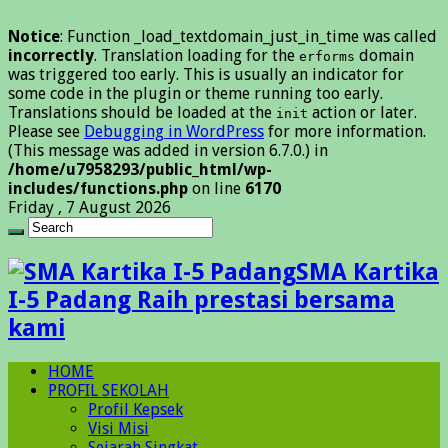
Notice
: Function _load_textdomain_just_in_time was called
incorrectly
. Translation loading for the
domain
erforms
was triggered too early. This is usually an indicator for
some code in the plugin or theme running too early.
Translations should be loaded at the
action or later.
init
Please see
Debugging in WordPress
for more information.
(This message was added in version 6.7.0.) in
/home/u7958293/public_html/wp-
includes/functions.php
on line
6170
Friday , 7 August 2026
SMA Kartika
I-5 Padang Raih prestasi bersama
kami
HOME
PROFIL SEKOLAH
Profil Kepsek
Visi Misi
Sejarah Singkat