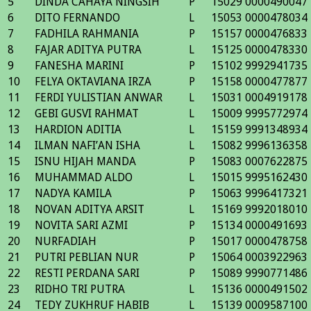
5
DINDA CAHAYA NINGSIH
P
15029
0000490047
6
DITO FERNANDO
L
15053
0000478034
7
FADHILA RAHMANIA
P
15157
0000476833
8
FAJAR ADITYA PUTRA
L
15125
0000478330
9
FANESHA MARINI
P
15102
9992941735
10
FELYA OKTAVIANA IRZA
P
15158
0000477877
11
FERDI YULISTIAN ANWAR
L
15031
0004919178
12
GEBI GUSVI RAHMAT
L
15009
9995772974
13
HARDION ADITIA
L
15159
9991348934
14
ILMAN NAFI’AN ISHA
L
15082
9996136358
15
ISNU HIJAH MANDA
P
15083
0007622875
16
MUHAMMAD ALDO
L
15015
9995162430
17
NADYA KAMILA
P
15063
9996417321
18
NOVAN ADITYA ARSIT
L
15169
9992018010
19
NOVITA SARI AZMI
P
15134
0000491693
20
NURFADIAH
P
15017
0000478758
21
PUTRI PEBLIAN NUR
P
15064
0003922963
22
RESTI PERDANA SARI
P
15089
9990771486
23
RIDHO TRI PUTRA
L
15136
0000491502
24
TEDY ZUKHRUF HABIB
L
15139
0009587100