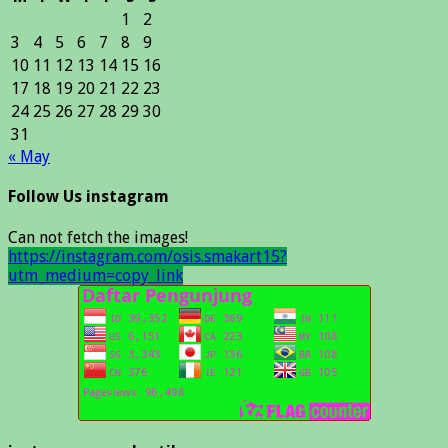
1
2
3
4
5
6
7
8
9
10
11
12
13
14
15
16
17
18
19
20
21
22
23
24
25
26
27
28
29
30
31
« May
Follow Us instagram
Can not fetch the images!
https://instagram.com/osis.smakart15?
utm_medium=copy_link