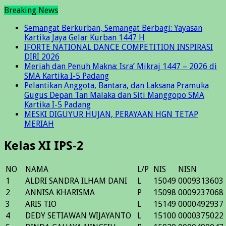
Breaking News
Semangat Berkurban, Semangat Berbagi: Yayasan
Kartika Jaya Gelar Kurban 1447 H
IFORTE NATIONAL DANCE COMPETITION INSPIRASI
DIRI 2026
Meriah dan Penuh Makna: Isra’ Mikraj 1447 – 2026 di
SMA Kartika I-5 Padang
Pelantikan Anggota, Bantara, dan Laksana Pramuka
Gugus Depan Tan Malaka dan Siti Manggopo SMA
Kartika I-5 Padang
MESKI DIGUYUR HUJAN, PERAYAAN HGN TETAP
MERIAH
Kelas XI IPS-2
NO
NAMA
L/P
NIS
NISN
1
ALDRI SANDRA ILHAM DANI
L
15049
0009313603
2
ANNISA KHARISMA
P
15098
0009237068
3
ARIS TIO
L
15149
0000492937
4
DEDY SETIAWAN WIJAYANTO
L
15100
0000375022