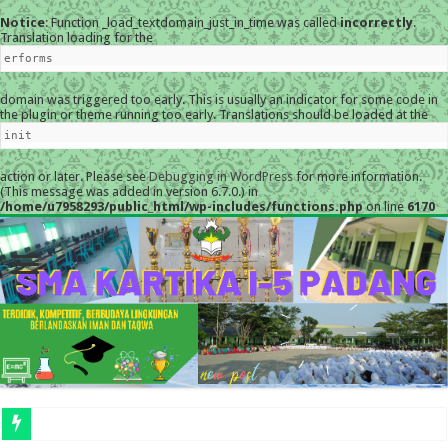
Notice
: Function _load_textdomain_just_in_time was called
incorrectly
.
Translation loading for the
erforms
domain was triggered too early. This is usually an indicator for some code in
the plugin or theme running too early. Translations should be loaded at the
init
action or later. Please see
Debugging in WordPress
for more information.
(This message was added in version 6.7.0.) in
/home/u7958293/public_html/wp-includes/functions.php
on line
6170
MESK