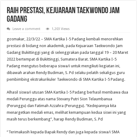
RAIH PRESTASI, KEJUARAAN TAEKWONDO JAM
GADANG
Leave a comment
1,203 Views
gosmakar, 22/3/22 – SMA Kartika I-5 Padang kembali menorehkan
prestasi di bidang non akademik, pada Kejuaraan Taekwondo Jam
Gadang Bukittinggi yang di selenggrakan pada tanggal 19 – 20 Maret
2022 bertempat di Bukittinggi, Sumatera Barat. SMA Kartika I-5
Padang mengutus beberapa siswa/i untuk mengikuti kegiatan ini,
dibawah arahan Rendy Budiman, S. Pd selaku pelatih sekaligus guru
pembimbing ekstrakurikuler Taekwondo di SMA Kartika I-5 Padang.
Alhasil siswa/i utusan SMA Kartika I-5 Padang berhasil membawa dua
medali Perunggu atas nama Stevany Putri Sion Telaumbanua
(Perunggu) dan Fatimah Azzahra (Perunggu). “Kedepannya kita
menargetkan medali emas, melihat kemampuan kedua siswi ini yang
masih terus berkembang”, harap Rendy Budiman, S. Pd
“Terimakasih kepada Bapak Rendy dan juga kepada siswa/i SMA