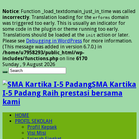
Notice
: Function _load_textdomain_just_in_time was called
incorrectly
. Translation loading for the
domain
erforms
was triggered too early. This is usually an indicator for
some code in the plugin or theme running too early.
Translations should be loaded at the
action or later.
init
Please see
Debugging in WordPress
for more information.
(This message was added in version 6.7.0.) in
/home/u7958293/public_html/wp-
includes/functions.php
on line
6170
Sunday , 9 August 2026
SMA Kartika
I-5 Padang Raih prestasi bersama
kami
HOME
PROFIL SEKOLAH
Profil Kepsek
Visi Misi
Sejarah Singkat