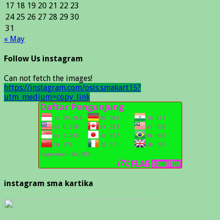
17
18
19
20
21
22
23
24
25
26
27
28
29
30
31
« May
Follow Us instagram
Can not fetch the images!
https://instagram.com/osis.smakart15?
utm_medium=copy_link
instagram sma kartika