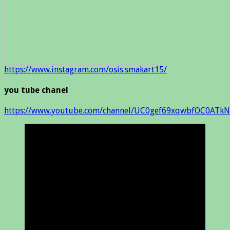
https://www.instagram.com/osis.smakart15/
you tube chanel
https://www.youtube.com/channel/UC0gef69xqwbfOC0ATkN