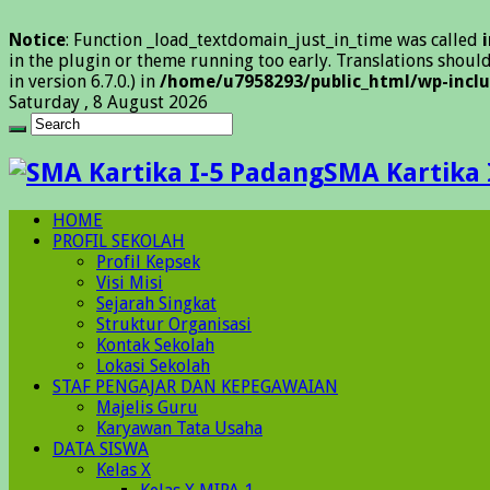
Notice
: Function _load_textdomain_just_in_time was called
in the plugin or theme running too early. Translations shoul
in version 6.7.0.) in
/home/u7958293/public_html/wp-inclu
Saturday , 8 August 2026
SMA Kartika 
HOME
PROFIL SEKOLAH
Profil Kepsek
Visi Misi
Sejarah Singkat
Struktur Organisasi
Kontak Sekolah
Lokasi Sekolah
STAF PENGAJAR DAN KEPEGAWAIAN
Majelis Guru
Karyawan Tata Usaha
DATA SISWA
Kelas X