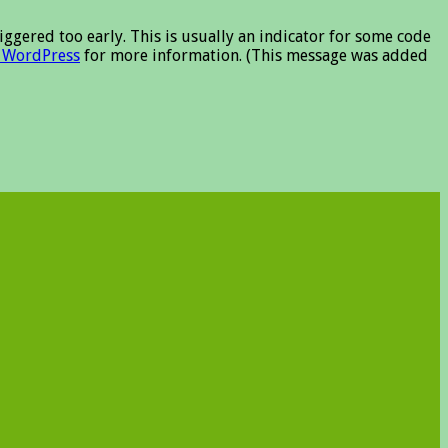
ggered too early. This is usually an indicator for some code
 WordPress
for more information. (This message was added