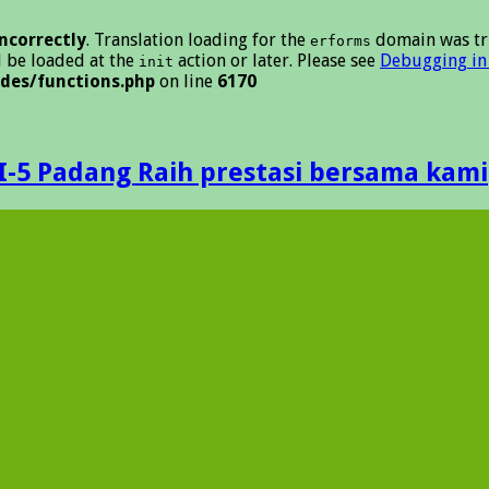
incorrectly
. Translation loading for the
domain was tri
erforms
d be loaded at the
action or later. Please see
Debugging in
init
des/functions.php
on line
6170
I-5 Padang Raih prestasi bersama kami