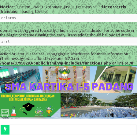
Notice
: Function _load_textdomain_just_in_time was called
incorrectly
.
Translation loading for the
erforms
domain was triggered too early. This is usually an indicator for some code in
the plugin or theme running too early. Translations should be loaded at the
init
action or later. Please see
Debugging in WordPress
for more information.
(This message was added in version 6.7.0.) in
/home/u7958293/public_html/wp-includes/functions.php
on line
6170