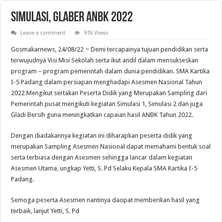
Pelantikan Anggota, Bantara, dan Laksana Pramuka Gugus Depan Tan Malaka d
Simulasi, GLABER ANBK 2022
Leave a comment
976 Views
Gosmakarnews, 24/08/22 ~ Demi tercapainya tujuan pendidikan serta
terwujudnya Visi Misi Sekolah serta ikut andil dalam mensukseskan
program – program pemerintah dalam dunia pendidikan. SMA Kartika
I-5 Padang dalam persiapan menghadapi Asesmen Nasional Tahun
2022 Mengikut sertakan Peserta Didik yang Merupakan Sampling dari
Pemerintah pusat mengikuti kegiatan Simulasi 1, Simulasi 2 dan juga
Gladi Bersih guna meningkatkan capaian hasil ANBK Tahun 2022.
Dengan diadakannya kegiatan ini diharapkan peserta didik yang
merupakan Sampling Asesmen Nasional dapat memahami bentuk soal
serta terbiasa dengan Asesmen sehingga lancar dalam kegiatan
Asesmen Utama, ungkap Yetti, S. Pd Selaku Kepala SMA Kartika I-5
Padang.
Semoga peserta Asesmen nantinya daopat memberikan hasil yang
terbaik, lanjut Yetti, S. Pd