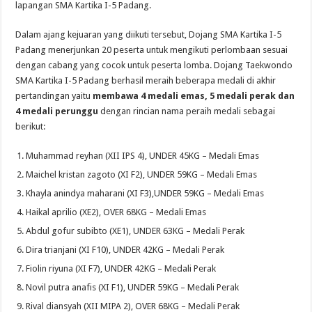
lapangan SMA Kartika I-5 Padang.
Dalam ajang kejuaran yang diikuti tersebut, Dojang SMA Kartika I-5
Padang menerjunkan 20 peserta untuk mengikuti perlombaan sesuai
dengan cabang yang cocok untuk peserta lomba. Dojang Taekwondo
SMA Kartika I-5 Padang berhasil meraih beberapa medali di akhir
pertandingan yaitu
membawa 4 medali emas, 5 medali perak dan
4 medali perunggu
dengan rincian nama peraih medali sebagai
berikut:
Muhammad reyhan (XII IPS 4), UNDER 45KG – Medali Emas
Maichel kristan zagoto (XI F2), UNDER 59KG – Medali Emas
Khayla anindya maharani (XI F3),UNDER 59KG – Medali Emas
Haikal aprilio (XE2), OVER 68KG – Medali Emas
Abdul gofur subibto (XE1), UNDER 63KG – Medali Perak
Dira trianjani (XI F10), UNDER 42KG – Medali Perak
Fiolin riyuna (XI F7), UNDER 42KG – Medali Perak
Novil putra anafis (XI F1), UNDER 59KG – Medali Perak
Rival diansyah (XII MIPA 2), OVER 68KG – Medali Perak