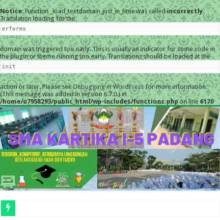
Notice
: Function _load_textdomain_just_in_time was called
incorrectly
.
Translation loading for the
erforms
domain was triggered too early. This is usually an indicator for some code in
the plugin or theme running too early. Translations should be loaded at the
init
action or later. Please see
Debugging in WordPress
for more information.
(This message was added in version 6.7.0.) in
/home/u7958293/public_html/wp-includes/functions.php
on line
6170
MESKI DIGUYUR H