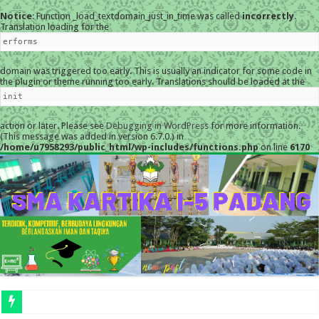
Notice
: Function _load_textdomain_just_in_time was called
incorrectly
.
Translation loading for the
erforms
domain was triggered too early. This is usually an indicator for some code in
the plugin or theme running too early. Translations should be loaded at the
init
action or later. Please see
Debugging in WordPress
for more information.
(This message was added in version 6.7.0.) in
/home/u7958293/public_html/wp-includes/functions.php
on line
6170
MESKI DIGU