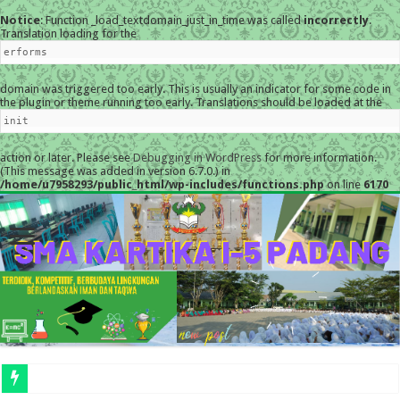
Notice
: Function _load_textdomain_just_in_time was called
incorrectly
.
Translation loading for the
erforms
domain was triggered too early. This is usually an indicator for some code in
the plugin or theme running too early. Translations should be loaded at the
init
action or later. Please see
Debugging in WordPress
for more information.
(This message was added in version 6.7.0.) in
/home/u7958293/public_html/wp-includes/functions.php
on line
6170