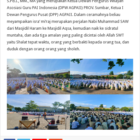
S.Pd.I., MM., MA yang merupakan Ketua Dewan Pengurus Wilayah
Asosiasi Guru PAI Indonesia (DPW AGPAII) PROV. Sumbar, Ketua I
Dewan Pengurus Pusat (DPP) AGPAII. Dalam ceramahnya beliau
meyampaikan isra’ mi’raj merupakan perjalan Nabi Muhammad SAW
dari Masjidil Haram ke Masjidil Aqsa, kemudian naik ke sidratul
muntaha, dan ada tiga amalan yang paling dicintai oleh Allah SWT
yaitu Shalat tepat waktu, orang yang berbakti kepada orang tua, dan
duduk dengan orang orang yang sholeh.