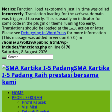
Notice
: Function _load_textdomain_just_in_time was called
incorrectly
. Translation loading for the
domain
erforms
was triggered too early. This is usually an indicator for
some code in the plugin or theme running too early.
Translations should be loaded at the
action or later.
init
Please see
Debugging in WordPress
for more information.
(This message was added in version 6.7.0.) in
/home/u7958293/public_html/wp-
includes/functions.php
on line
6170
Saturday , 8 August 2026
SMA Kartika
I-5 Padang Raih prestasi bersama
kami
HOME
PROFIL SEKOLAH
Profil Kepsek
Visi Misi
Sejarah Singkat