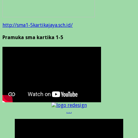
http://sma1-5kartikajaya.sch.id/
Pramuka sma kartika 1-5
. . .