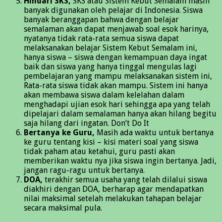
Hindari SKS,
SKS atau Sistem Kebut Semalam masih
banyak digunakan oleh pelajar di Indonesia. Siswa
banyak beranggapan bahwa dengan belajar
semalaman akan dapat menjawab soal esok harinya,
nyatanya tidak rata-rata semua siswa dapat
melaksanakan belajar Sistem Kebut Semalam ini,
hanya siswa – siswa dengan kemampuan daya ingat
baik dan siswa yang hanya tinggal mengulas lagi
pembelajaran yang mampu melaksanakan sistem ini,
Rata-rata siswa tidak akan mampu. Sistem ini hanya
akan membawa siswa dalam kelelahan dalam
menghadapi ujian esok hari sehingga apa yang telah
dipelajari dalam semalaman hanya akan hilang begitu
saja hilang dari ingatan. Don’t Do It
Bertanya ke Guru,
Masih ada waktu untuk bertanya
ke guru tentang kisi – kisi materi soal yang siswa
tidak paham atau ketahui, guru pasti akan
memberikan waktu nya jika siswa ingin bertanya. Jadi,
jangan ragu-ragu untuk bertanya.
DOA,
terakhir semua usaha yang telah dilalui siswa
diakhiri dengan DOA, berharap agar mendapatkan
nilai maksimal setelah melakukan tahapan belajar
secara maksimal pula.