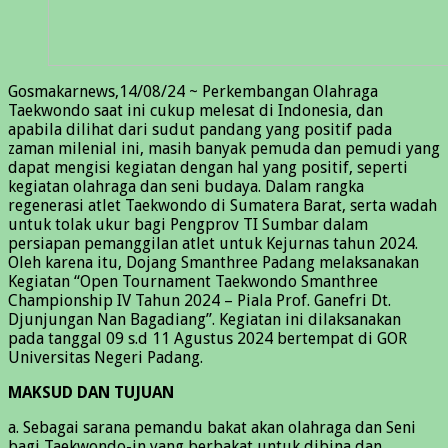
Gosmakarnews,14/08/24 ~ Perkembangan Olahraga
Taekwondo saat ini cukup melesat di Indonesia, dan
apabila dilihat dari sudut pandang yang positif pada
zaman milenial ini, masih banyak pemuda dan pemudi yang
dapat mengisi kegiatan dengan hal yang positif, seperti
kegiatan olahraga dan seni budaya. Dalam rangka
regenerasi atlet Taekwondo di Sumatera Barat, serta wadah
untuk tolak ukur bagi Pengprov TI Sumbar dalam
persiapan pemanggilan atlet untuk Kejurnas tahun 2024.
Oleh karena itu, Dojang Smanthree Padang melaksanakan
Kegiatan “Open Tournament Taekwondo Smanthree
Championship IV Tahun 2024 – Piala Prof. Ganefri Dt.
Djunjungan Nan Bagadiang”. Kegiatan ini dilaksanakan
pada tanggal 09 s.d 11 Agustus 2024 bertempat di GOR
Universitas Negeri Padang.
MAKSUD DAN TUJUAN
a. Sebagai sarana pemandu bakat akan olahraga dan Seni
bagi Taekwondo-in yang berbakat untuk dibina dan