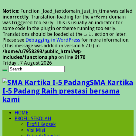
Notice
: Function _load_textdomain_just_in_time was called
incorrectly
. Translation loading for the
domain
erforms
was triggered too early. This is usually an indicator for
some code in the plugin or theme running too early.
Translations should be loaded at the
action or later.
init
Please see
Debugging in WordPress
for more information.
(This message was added in version 6.7.0.) in
/home/u7958293/public_html/wp-
includes/functions.php
on line
6170
Friday , 7 August 2026
SMA Kartika
I-5 Padang Raih prestasi bersama
kami
HOME
PROFIL SEKOLAH
Profil Kepsek
Visi Misi
Sejarah Singkat