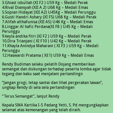
3.Ghiast isbullah (XI F2 ) U59 Kg – Medali Perak
4.Rival Diansyah (XII A 2) U68 Kg – Medali Emas
5.Sopian Hidayat (XII A2) U45Kg – Medali Perunggu
6.Gusti Handri Ashary (XI F5) U68 Kg – Medali Perak
7.Alifah althafunisa (XII A5) U46 Kg – Medali Emas
8.Linggar Al hafiz Perdana(XI F8 ) U45 Kg – Medali
Perunggu
9.keyla andika fitri (XI F2 ) U59 Kg – Medali Perak
10.Dira Trianjani ( XI F10 ) U42 Kg – Medali Perak
11.Khayla Anindya Maharani ( XI F3 ) U59 Kg – Medali
Perunggu
12.Haswardi Pratama ( XE1) U59 Kg – Medali Emas
Rendy Budiman selaku pelatih Dojang memberikan
semangat dan dukungan terhadap peserta lomba agar tidak
tegang dan kaku saat menjalani pertandingn
“Jangan grogi, tetap santai dan lihat pergerakan lawan”,
ungkap Rendy di sela sela pertandingan
“Terus Semangat”, lanjut Rendy
Kepala SMA Kartika I-5 Padang Yetti, S. Pd mengungkapkan
selamat atas kemenangan yang telah diraih.