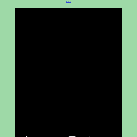
. . .