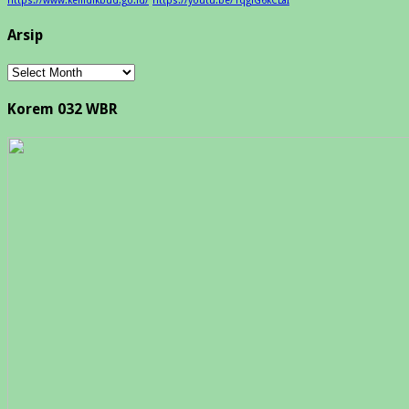
https://www.kemdikbud.go.id/
https://youtu.be/1qgiG6kCLaI
Arsip
Arsip
Korem 032 WBR