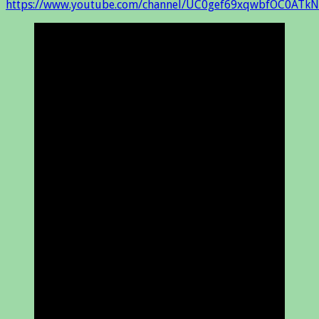
https://www.youtube.com/channel/UC0gef69xqwbfOC0ATkN