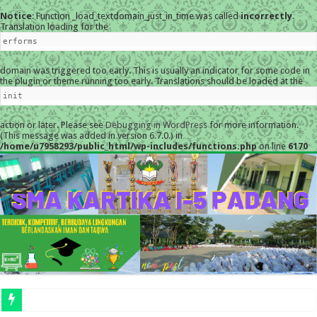
Notice
: Function _load_textdomain_just_in_time was called
incorrectly
.
Translation loading for the
erforms
domain was triggered too early. This is usually an indicator for some code in
the plugin or theme running too early. Translations should be loaded at the
init
action or later. Please see
Debugging in WordPress
for more information.
(This message was added in version 6.7.0.) in
/home/u7958293/public_html/wp-includes/functions.php
on line
6170
ME