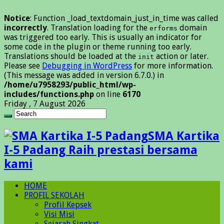
Notice
: Function _load_textdomain_just_in_time was called
incorrectly
. Translation loading for the
domain
erforms
was triggered too early. This is usually an indicator for
some code in the plugin or theme running too early.
Translations should be loaded at the
action or later.
init
Please see
Debugging in WordPress
for more information.
(This message was added in version 6.7.0.) in
/home/u7958293/public_html/wp-
includes/functions.php
on line
6170
Friday , 7 August 2026
SMA Kartika
I-5 Padang Raih prestasi bersama
kami
HOME
PROFIL SEKOLAH
Profil Kepsek
Visi Misi
Sejarah Singkat