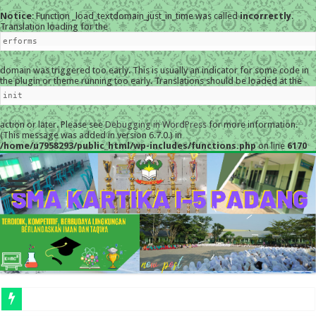
Notice
: Function _load_textdomain_just_in_time was called
incorrectly
.
Translation loading for the
erforms
domain was triggered too early. This is usually an indicator for some code in
the plugin or theme running too early. Translations should be loaded at the
init
action or later. Please see
Debugging in WordPress
for more information.
(This message was added in version 6.7.0.) in
/home/u7958293/public_html/wp-includes/functions.php
on line
6170