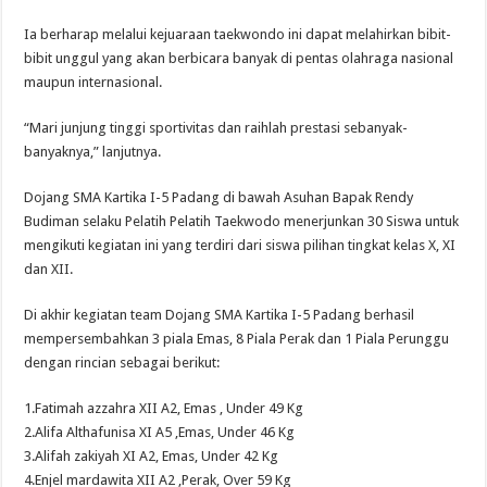
Ia berharap melalui kejuaraan taekwondo ini dapat melahirkan bibit-
bibit unggul yang akan berbicara banyak di pentas olahraga nasional
maupun internasional.
“Mari junjung tinggi sportivitas dan raihlah prestasi sebanyak-
banyaknya,” lanjutnya.
Dojang SMA Kartika I-5 Padang di bawah Asuhan Bapak Rendy
Budiman selaku Pelatih Pelatih Taekwodo menerjunkan 30 Siswa untuk
mengikuti kegiatan ini yang terdiri dari siswa pilihan tingkat kelas X, XI
dan XII.
Di akhir kegiatan team Dojang SMA Kartika I-5 Padang berhasil
mempersembahkan 3 piala Emas, 8 Piala Perak dan 1 Piala Perunggu
dengan rincian sebagai berikut:
1.Fatimah azzahra XII A2, Emas , Under 49 Kg
2.Alifa Althafunisa XI A5 ,Emas, Under 46 Kg
3.Alifah zakiyah XI A2, Emas, Under 42 Kg
4.Enjel mardawita XII A2 ,Perak, Over 59 Kg