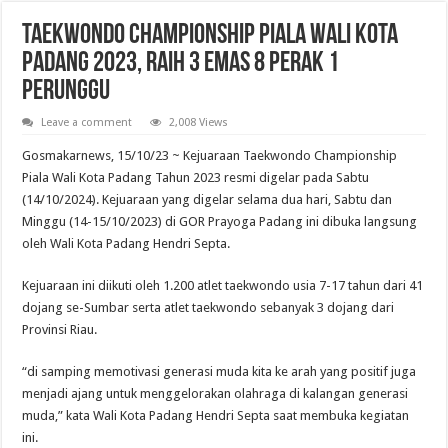
Pelantikan Anggota, Bantara, dan Laksana Pramuka Gugus Depan Tan Malaka d
Taekwondo Championship Piala Wali Kota
Padang 2023, Raih 3 Emas 8 Perak 1
Perunggu
Leave a comment
2,008 Views
Gosmakarnews, 15/10/23 ~ Kejuaraan Taekwondo Championship
Piala Wali Kota Padang Tahun 2023 resmi digelar pada Sabtu
(14/10/2024). Kejuaraan yang digelar selama dua hari, Sabtu dan
Minggu (14-15/10/2023) di GOR Prayoga Padang ini dibuka langsung
oleh Wali Kota Padang Hendri Septa.
Kejuaraan ini diikuti oleh 1.200 atlet taekwondo usia 7-17 tahun dari 41
dojang se-Sumbar serta atlet taekwondo sebanyak 3 dojang dari
Provinsi Riau.
“di samping memotivasi generasi muda kita ke arah yang positif juga
menjadi ajang untuk menggelorakan olahraga di kalangan generasi
muda,” kata Wali Kota Padang Hendri Septa saat membuka kegiatan
ini.