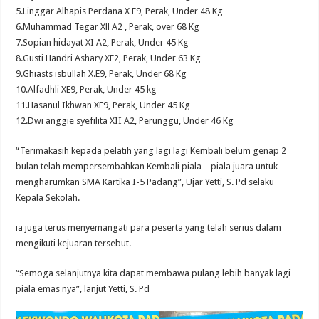
5.Linggar Alhapis Perdana X E9, Perak, Under 48 Kg
6.Muhammad Tegar Xll A2 , Perak, over 68 Kg
7.Sopian hidayat XI A2, Perak, Under 45 Kg
8.Gusti Handri Ashary XE2, Perak, Under 63 Kg
9.Ghiasts isbullah X.E9, Perak, Under 68 Kg
10.Alfadhli XE9, Perak, Under 45 kg
11.Hasanul Ikhwan XE9, Perak, Under 45 Kg
12.Dwi anggie syefilita XII A2, Perunggu, Under 46 Kg
“Terimakasih kepada pelatih yang lagi lagi Kembali belum genap 2
bulan telah mempersembahkan Kembali piala – piala juara untuk
mengharumkan SMA Kartika I-5 Padang”, Ujar Yetti, S. Pd selaku
Kepala Sekolah.
ia juga terus menyemangati para peserta yang telah serius dalam
mengikuti kejuaran tersebut.
“Semoga selanjutnya kita dapat membawa pulang lebih banyak lagi
piala emas nya”, lanjut Yetti, S. Pd