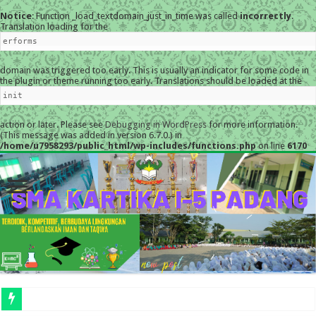
Notice
: Function _load_textdomain_just_in_time was called
incorrectly
.
Translation loading for the
erforms
domain was triggered too early. This is usually an indicator for some code in
the plugin or theme running too early. Translations should be loaded at the
init
action or later. Please see
Debugging in WordPress
for more information.
(This message was added in version 6.7.0.) in
/home/u7958293/public_html/wp-includes/functions.php
on line
6170