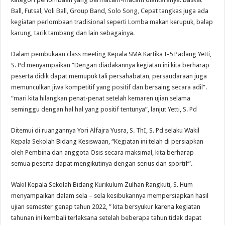
Ball, Futsal, Voli Ball, Group Band, Solo Song, Cepat tangkas juga ada
kegiatan perlombaan tradisional seperti Lomba makan kerupuk, balap
karung, tarik tambang dan lain sebagainya.
Dalam pembukaan class meeting Kepala SMA Kartika I-5 Padang Yetti,
S. Pd menyampaikan “Dengan diadakannya kegiatan ini kita berharap
peserta didik dapat memupuk tali persahabatan, persaudaraan juga
memunculkan jiwa kompetitif yang positif dan bersaing secara adil”.
“mari kita hilangkan penat-penat setelah kemaren ujian selama
seminggu dengan hal hal yang positif tentunya”, lanjut Yetti, S. Pd
Ditemui di ruangannya Yori Alfajra Yusra, S. ThI, S. Pd selaku Wakil
Kepala Sekolah Bidang Kesiswaan, “Kegiatan ini telah di persiapkan
oleh Pembina dan anggota Osis secara maksimal, kita berharap
semua peserta dapat mengikutinya dengan serius dan sportif”.
Wakil Kepala Sekolah Bidang Kurikulum Zulhan Rangkuti, S. Hum
menyampaikan dalam sela – sela kesibukannya mempersiapkan hasil
ujian semester genap tahun 2022, ” kita bersyukur karena kegiatan
tahunan ini kembali terlaksana setelah beberapa tahun tidak dapat