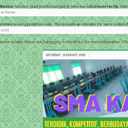
Notice
: Function _load_textdomain_just_in_time was called
incorrectly
. Tran
erforms
domain was triggered too early. This is usually an indicator for some code in 
init
action or later. Please see
Debugging in WordPress
for more information. (Thi
SATURDAY , 8 AUGUST 2026