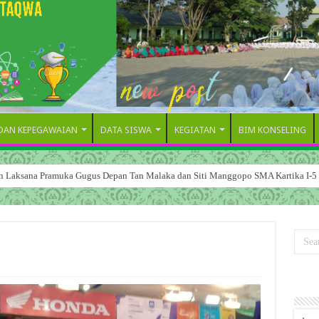
 DAN KEPEGAWAIAN
DATA SISWA
KEGIATAN
BIM KONSELING
dan Laksana Pramuka Gugus Depan Tan Malaka dan Siti Manggopo SMA Kartika I-5