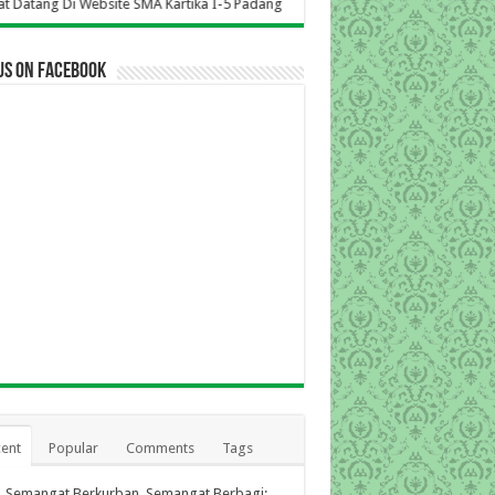
ite SMA Kartika I-5 Padang
us on Facebook
ent
Popular
Comments
Tags
Semangat Berkurban, Semangat Berbagi: