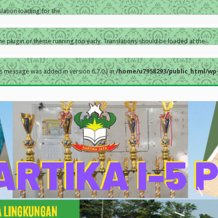
slation loading for the
the plugin or theme running too early. Translations should be loaded at the
s message was added in version 6.7.0.) in
/home/u7958293/public_html/wp-