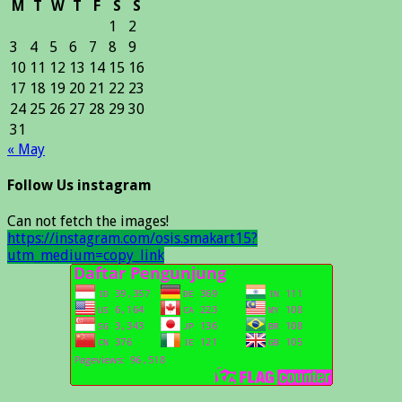
M
T
W
T
F
S
S
1
2
3
4
5
6
7
8
9
10
11
12
13
14
15
16
17
18
19
20
21
22
23
24
25
26
27
28
29
30
31
« May
Follow Us instagram
Can not fetch the images!
https://instagram.com/osis.smakart15?
utm_medium=copy_link