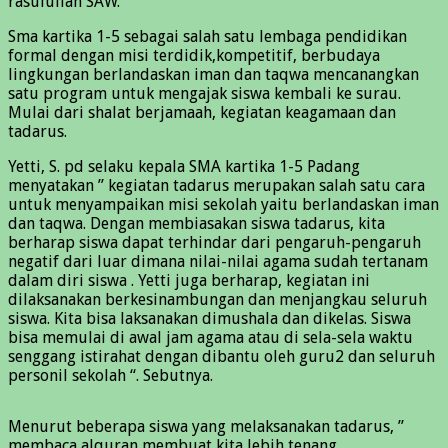
rasulullah SAW.
Sma kartika 1-5 sebagai salah satu lembaga pendidikan
formal dengan misi terdidik,kompetitif, berbudaya
lingkungan berlandaskan iman dan taqwa mencanangkan
satu program untuk mengajak siswa kembali ke surau.
Mulai dari shalat berjamaah, kegiatan keagamaan dan
tadarus.
Yetti, S. pd selaku kepala SMA kartika 1-5 Padang
menyatakan ” kegiatan tadarus merupakan salah satu cara
untuk menyampaikan misi sekolah yaitu berlandaskan iman
dan taqwa. Dengan membiasakan siswa tadarus, kita
berharap siswa dapat terhindar dari pengaruh-pengaruh
negatif dari luar dimana nilai-nilai agama sudah tertanam
dalam diri siswa . Yetti juga berharap, kegiatan ini
dilaksanakan berkesinambungan dan menjangkau seluruh
siswa. Kita bisa laksanakan dimushala dan dikelas. Siswa
bisa memulai di awal jam agama atau di sela-sela waktu
senggang istirahat dengan dibantu oleh guru2 dan seluruh
personil sekolah “. Sebutnya.
Menurut beberapa siswa yang melaksanakan tadarus, ”
membaca alquran membuat kita lebih tenang.