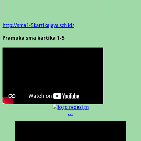
http://sma1-5kartikajaya.sch.id/
Pramuka sma kartika 1-5
. . .