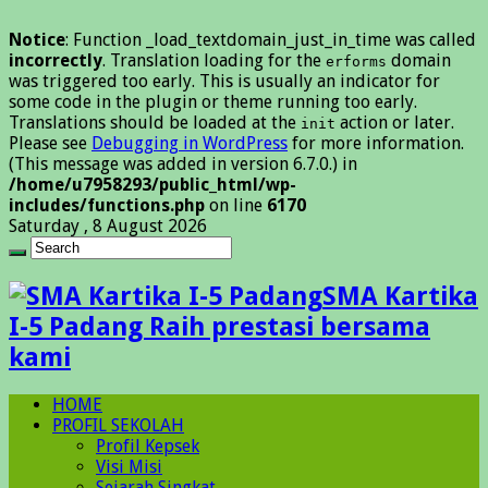
Notice
: Function _load_textdomain_just_in_time was called
incorrectly
. Translation loading for the
domain
erforms
was triggered too early. This is usually an indicator for
some code in the plugin or theme running too early.
Translations should be loaded at the
action or later.
init
Please see
Debugging in WordPress
for more information.
(This message was added in version 6.7.0.) in
/home/u7958293/public_html/wp-
includes/functions.php
on line
6170
Saturday , 8 August 2026
SMA Kartika
I-5 Padang Raih prestasi bersama
kami
HOME
PROFIL SEKOLAH
Profil Kepsek
Visi Misi
Sejarah Singkat