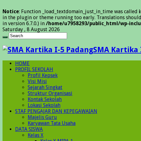
Notice
: Function _load_textdomain_just_in_time was called
in the plugin or theme running too early. Translations shoul
in version 6.7.0.) in
/home/u7958293/public_html/wp-inclu
Saturday , 8 August 2026
SMA Kartika 
HOME
PROFIL SEKOLAH
Profil Kepsek
Visi Misi
Sejarah Singkat
Struktur Organisasi
Kontak Sekolah
Lokasi Sekolah
STAF PENGAJAR DAN KEPEGAWAIAN
Majelis Guru
Karyawan Tata Usaha
DATA SISWA
Kelas X