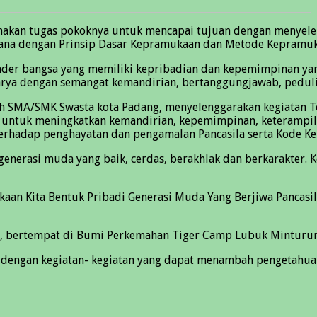
akan tugas pokoknya untuk mencapai tujuan dengan menyele
encana dengan Prinsip Dasar Kepramukaan dan Metode Kepramu
er bangsa yang memiliki kepribadian dan kepemimpinan yang b
karya dengan semangat kemandirian, bertanggungjawab, pedu
ah SMA/SMK Swasta kota Padang, menyelenggarakan kegiatan 
untuk meningkatkan kemandirian, kepemimpinan, keterampilan
erhadap penghayatan dan pengamalan Pancasila serta Kode K
enerasi muda yang baik, cerdas, berakhlak dan berkarakter. 
n Kita Bentuk Pribadi Generasi Muda Yang Berjiwa Pancasila,
024, bertempat di Bumi Perkemahan Tiger Camp Lubuk Minturun
 dengan kegiatan- kegiatan yang dapat menambah pengetahuan