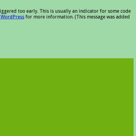
ggered too early. This is usually an indicator for some code
 WordPress
for more information. (This message was added