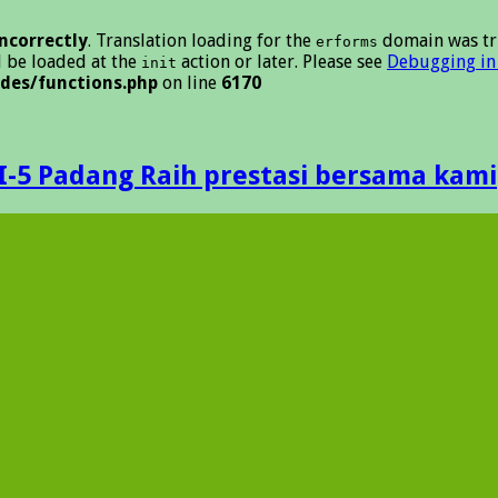
incorrectly
. Translation loading for the
domain was tri
erforms
d be loaded at the
action or later. Please see
Debugging in
init
des/functions.php
on line
6170
I-5 Padang Raih prestasi bersama kami