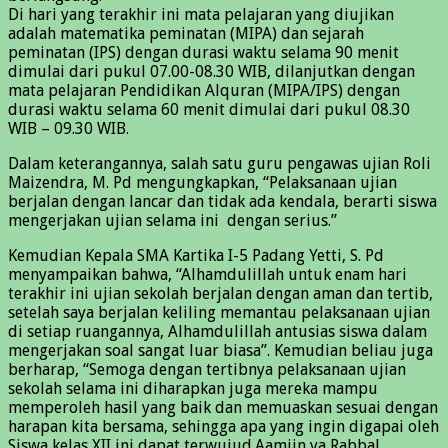
Di hari yang terakhir ini mata pelajaran yang diujikan
adalah matematika peminatan (MIPA) dan sejarah
peminatan (IPS) dengan durasi waktu selama 90 menit
dimulai dari pukul 07.00-08.30 WIB, dilanjutkan dengan
mata pelajaran Pendidikan Alquran (MIPA/IPS) dengan
durasi waktu selama 60 menit dimulai dari pukul 08.30
WIB – 09.30 WIB.
Dalam keterangannya, salah satu guru pengawas ujian Roli
Maizendra, M. Pd mengungkapkan, “Pelaksanaan ujian
berjalan dengan lancar dan tidak ada kendala, berarti siswa
mengerjakan ujian selama ini dengan serius.”
Kemudian Kepala SMA Kartika I-5 Padang Yetti, S. Pd
menyampaikan bahwa, “Alhamdulillah untuk enam hari
terakhir ini ujian sekolah berjalan dengan aman dan tertib,
setelah saya berjalan keliling memantau pelaksanaan ujian
di setiap ruangannya, Alhamdulillah antusias siswa dalam
mengerjakan soal sangat luar biasa”. Kemudian beliau juga
berharap, “Semoga dengan tertibnya pelaksanaan ujian
sekolah selama ini diharapkan juga mereka mampu
memperoleh hasil yang baik dan memuaskan sesuai dengan
harapan kita bersama, sehingga apa yang ingin digapai oleh
Siswa kelas XII ini dapat terwujud.Aamiin ya Rabbal