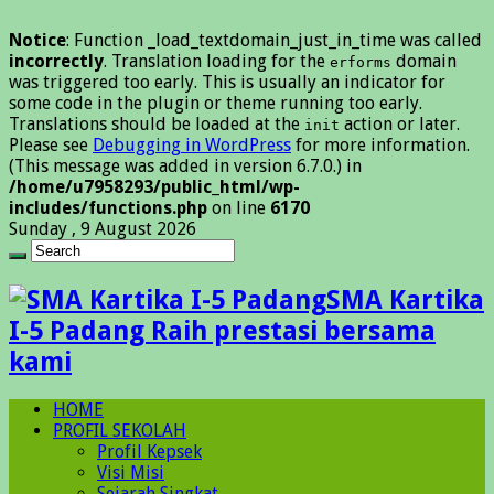
Notice
: Function _load_textdomain_just_in_time was called
incorrectly
. Translation loading for the
domain
erforms
was triggered too early. This is usually an indicator for
some code in the plugin or theme running too early.
Translations should be loaded at the
action or later.
init
Please see
Debugging in WordPress
for more information.
(This message was added in version 6.7.0.) in
/home/u7958293/public_html/wp-
includes/functions.php
on line
6170
Sunday , 9 August 2026
SMA Kartika
I-5 Padang Raih prestasi bersama
kami
HOME
PROFIL SEKOLAH
Profil Kepsek
Visi Misi
Sejarah Singkat