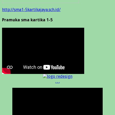
http://sma1-5kartikajaya.sch.id/
Pramuka sma kartika 1-5
. . .