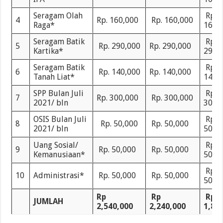
Seragam Olah
Rp.
4
Rp. 160,000
Rp. 160,000
Raga*
160,
Seragam Batik
Rp.
5
Rp. 290,000
Rp. 290,000
Kartika*
290,
Seragam Batik
Rp.
6
Rp. 140,000
Rp. 140,000
Tanah Liat*
140,
SPP Bulan Juli
Rp.
7
Rp. 300,000
Rp. 300,000
2021/ bln
300,
OSIS Bulan Juli
Rp.
8
Rp. 50,000
Rp. 50,000
2021/ bln
50,0
Uang Sosial/
Rp.
9
Rp. 50,000
Rp. 50,000
Kemanusiaan*
50,0
Rp.
10
Administrasi*
Rp. 50,000
Rp. 50,000
50,0
Rp
Rp
Rp
JUMLAH
2,540,000
2,240,000
1,89