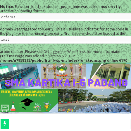
Notice
: Function _load_textdomain_just_in_time was called
incorrectly
.
Translation loading for the
erforms
domain was triggered too early. This is usually an indicator for some code in
the plugin or theme running too early. Translations should be loaded at the
init
action or later. Please see
Debugging in WordPress
for more information.
(This message was added in version 6.7.0.) in
/home/u7958293/public_html/wp-includes/functions.php
on line
6170