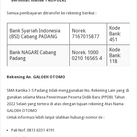
berminat masuk TNI/POLRI
Semua pembayaran ditransfer ke rekening berikut :
Kode
Bank Syariah Indonesia
Norek.
Bank:
(BSI) Cabang PADANG
7167015877
451
Kode
Bank NAGARI Cabang
Norek. 1000
Bank:
Padang
0210 16565 4
118
Rekening An. GALOEH OTOMO
SMA Kartika I-5 Padang tidak menggunakan No. Rekening Lain yang di
gunakan selama Masa Penerimaan Peserta Didik Baru (PPDB) Tahun
2022 Selain yang tertera di atas dengan tujuan rekening Atas Nama
GALOEH OTOMO
Untuk informasi lebih lanjut silahkan hubungi nomor ini :
Pak Nof. 0813 6331 4191