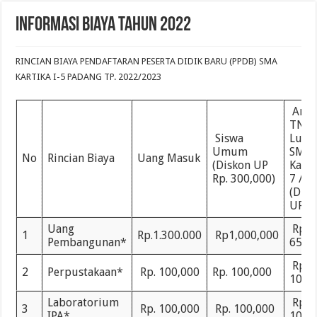
Informasi Biaya Tahun 2022
RINCIAN BIAYA PENDAFTARAN PESERTA DIDIK BARU (PPDB) SMA
KARTIKA I-5 PADANG TP. 2022/2023
Anak
TNI/
Siswa
Lulu
Umum
SMP
No
Rincian Biaya
Uang Masuk
(Diskon UP
Karti
Rp. 300,000)
7 / I-
(Disk
UP 5
Uang
Rp.
1
Rp.1.300.000
Rp1,000,000
Pembangunan*
650,
Rp.
2
Perpustakaan*
Rp. 100,000
Rp. 100,000
100,
Laboratorium
Rp.
3
Rp. 100,000
Rp. 100,000
IPA*
100,