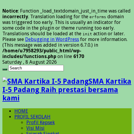
Notice
: Function _load_textdomain_just_in_time was called
incorrectly
. Translation loading for the
domain
erforms
was triggered too early. This is usually an indicator for
some code in the plugin or theme running too early.
Translations should be loaded at the
action or later.
init
Please see
Debugging in WordPress
for more information.
(This message was added in version 6.7.0.) in
/home/u7958293/public_html/wp-
includes/functions.php
on line
6170
Saturday , 8 August 2026
SMA Kartika
I-5 Padang Raih prestasi bersama
kami
HOME
PROFIL SEKOLAH
Profil Kepsek
Visi Misi
Sejarah Singkat