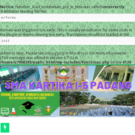
Notice
: Function _load_textdomain_just_in_time was called
incorrectly
.
Translation loading for the
erforms
domain was triggered too early. This is usually an indicator for some code in
the plugin or theme running too early. Translations should be loaded at the
init
action or later. Please see
Debugging in WordPress
for more information.
(This message was added in version 6.7.0.) in
/home/u7958293/public_html/wp-includes/functions.php
on line
6170
MES